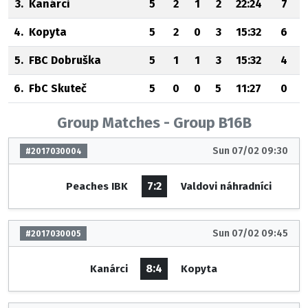
3.
Kanárci
5
2
1
2
22:24
7
4.
Kopyta
5
2
0
3
15:32
6
5.
FBC Dobruška
5
1
1
3
15:32
4
6.
FbC Skuteč
5
0
0
5
11:27
0
Group Matches - Group B16B
Sun 07/02 09:30
#2017030004
7:2
Peaches IBK
Valdovi náhradníci
Sun 07/02 09:45
#2017030005
8:4
Kanárci
Kopyta