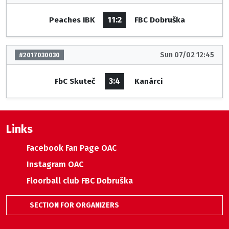
11:2
Peaches IBK
FBC Dobruška
Sun 07/02 12:45
#2017030030
3:4
FbC Skuteč
Kanárci
Links
Facebook Fan Page OAC
Instagram OAC
Floorball club FBC Dobruška
SECTION FOR ORGANIZERS