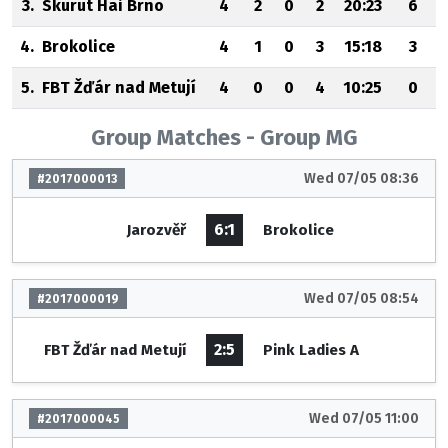
3.
Skurut Hai Brno
4
2
0
2
20:23
6
4.
Brokolice
4
1
0
3
15:18
3
5.
FBT Žďár nad Metují
4
0
0
4
10:25
0
Group Matches - Group MG
Wed 07/05 08:36
#2017000013
6:1
Jarozvěř
Brokolice
Wed 07/05 08:54
#2017000019
2:5
FBT Žďár nad Metují
Pink Ladies A
Wed 07/05 11:00
#2017000045