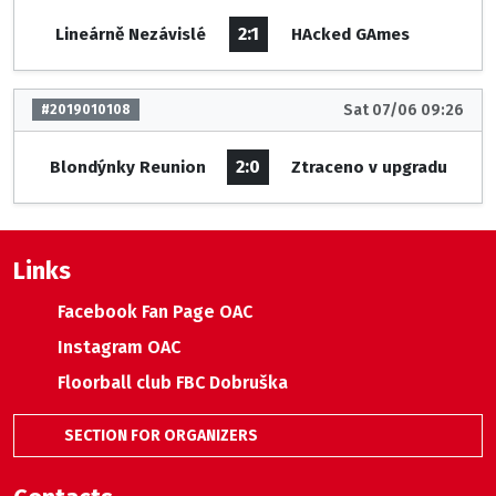
2:1
Lineárně Nezávislé
HAcked GAmes
Sat 07/06 09:26
#2019010108
2:0
Blondýnky Reunion
Ztraceno v upgradu
Links
Facebook Fan Page OAC
Instagram OAC
Floorball club FBC Dobruška
SECTION FOR ORGANIZERS