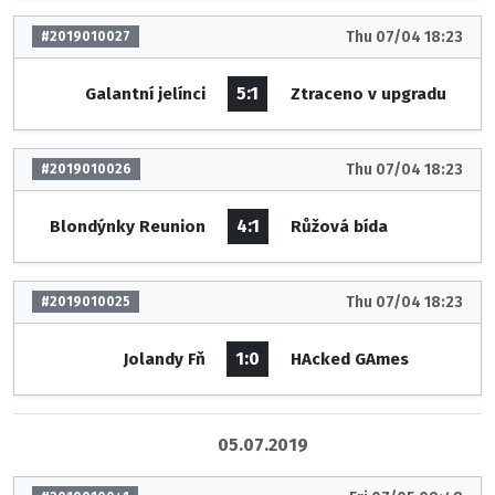
Thu 07/04 18:23
#2019010027
5:1
Galantní jelínci
Ztraceno v upgradu
Thu 07/04 18:23
#2019010026
4:1
Blondýnky Reunion
Růžová bída
Thu 07/04 18:23
#2019010025
1:0
Jolandy Fň
HAcked GAmes
05.07.2019