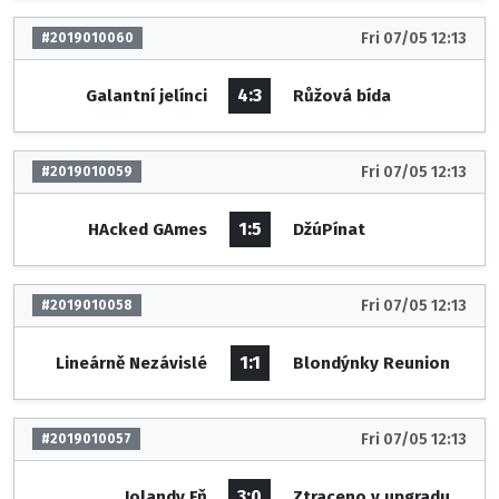
Fri 07/05 12:13
#2019010060
4:3
Galantní jelínci
Růžová bída
Fri 07/05 12:13
#2019010059
1:5
HAcked GAmes
DžúPínat
Fri 07/05 12:13
#2019010058
1:1
Lineárně Nezávislé
Blondýnky Reunion
Fri 07/05 12:13
#2019010057
3:0
Jolandy Fň
Ztraceno v upgradu