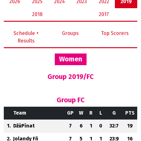
2026
2025
2024
2023
2022
2019
2018
2017
Schedule +
Groups
Top Scorers
Results
Women
Group 2019/FC
Group FC
Team
GP
W
R
L
G
PTS
1.
DžúPínat
7
6
1
0
32:7
19
2.
Jolandy Fň
7
5
1
1
23:9
16