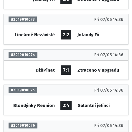
Fri 07/05 14:36
#2019010073
2:2
Lineárně Nezávislé
Jolandy Fň
Fri 07/05 14:36
#2019010074
7:1
DžúPínat
Ztraceno v upgradu
Fri 07/05 14:36
#2019010075
2:4
Blondýnky Reunion
Galantní jelínci
Fri 07/05 14:36
#2019010076