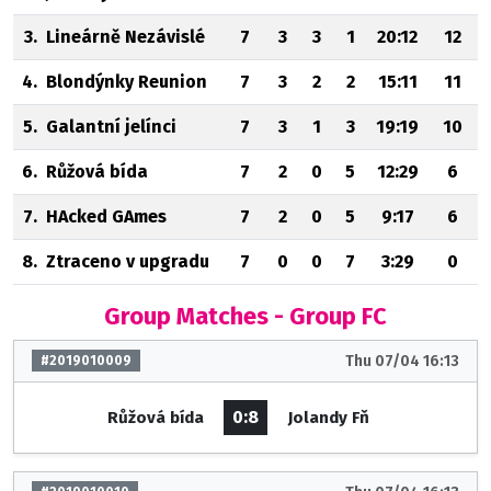
3.
Lineárně Nezávislé
7
3
3
1
20:12
12
4.
Blondýnky Reunion
7
3
2
2
15:11
11
5.
Galantní jelínci
7
3
1
3
19:19
10
6.
Růžová bída
7
2
0
5
12:29
6
7.
HAcked GAmes
7
2
0
5
9:17
6
8.
Ztraceno v upgradu
7
0
0
7
3:29
0
Group Matches - Group FC
Thu 07/04 16:13
#2019010009
0:8
Růžová bída
Jolandy Fň