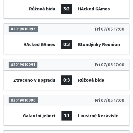
3:2
Růžová bída
HAcked GAmes
Fri 07/05 17:00
#2019010092
0:3
HAcked GAmes
Blondýnky Reunion
Fri 07/05 17:00
#2019010091
0:3
Ztraceno v upgradu
Růžová bída
Fri 07/05 17:00
#2019010090
1:1
Galantní jelínci
Lineárně Nezávislé