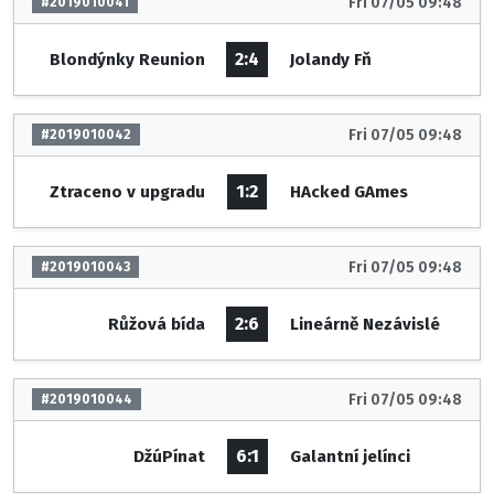
Fri 07/05 09:48
#2019010041
2:4
Blondýnky Reunion
Jolandy Fň
Fri 07/05 09:48
#2019010042
1:2
Ztraceno v upgradu
HAcked GAmes
Fri 07/05 09:48
#2019010043
2:6
Růžová bída
Lineárně Nezávislé
Fri 07/05 09:48
#2019010044
6:1
DžúPínat
Galantní jelínci