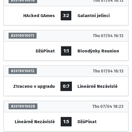
Thu 07/04 16:13
#2019010010
3:2
HAcked GAmes
Galantní jelínci
Thu 07/04 16:13
#2019010011
1:1
DžúPínat
Blondýnky Reunion
Thu 07/04 16:13
#2019010012
0:7
Ztraceno v upgradu
Lineárně Nezávislé
Thu 07/04 18:23
#2019010028
1:5
Lineárně Nezávislé
DžúPínat