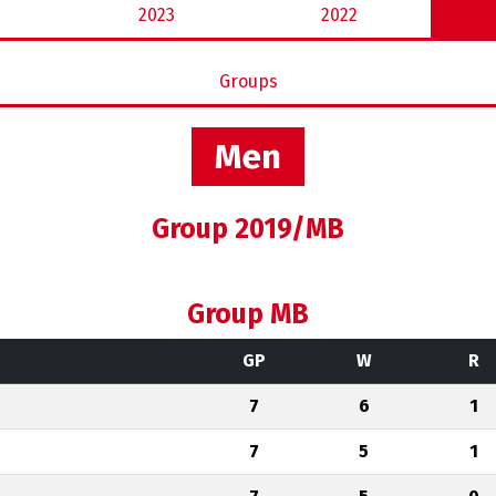
2023
2022
Groups
Men
Group 2019/MB
Group MB
GP
W
R
7
6
1
7
5
1