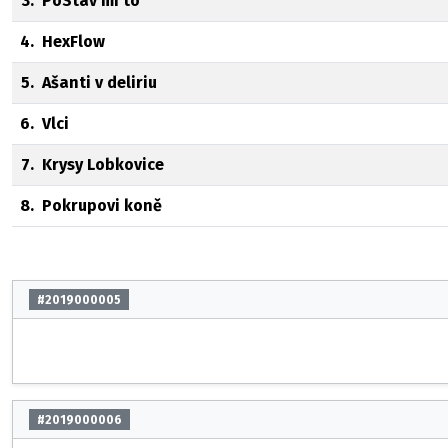
3.
PoStav mi to
4.
HexFlow
5.
Ašanti v deliriu
6.
Vlci
7.
Krysy Lobkovice
8.
Pokrupovi koně
#2019000005
#2019000006