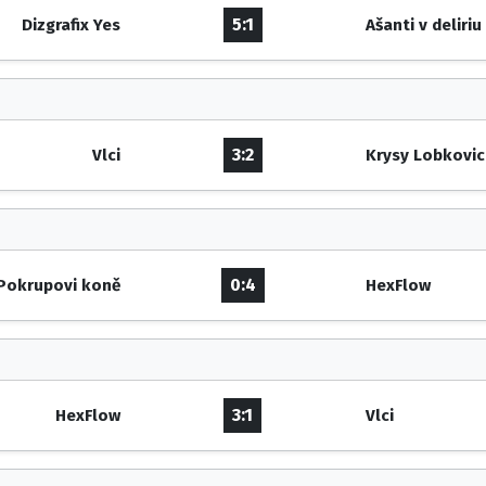
5:1
Dizgrafix Yes
Ašanti v deliriu
3:2
Vlci
Krysy Lobkovi
0:4
Pokrupovi koně
HexFlow
3:1
HexFlow
Vlci