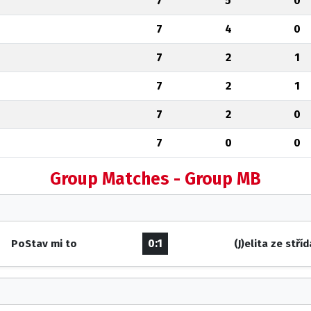
7
5
0
7
4
0
7
2
1
7
2
1
7
2
0
7
0
0
Group Matches - Group MB
0:1
PoStav mi to
(J)elita ze stří