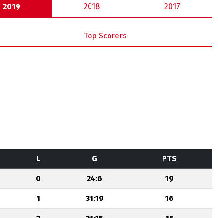
2019
2018
2017
Top Scorers
L
G
PTS
0
24:6
19
1
31:19
16