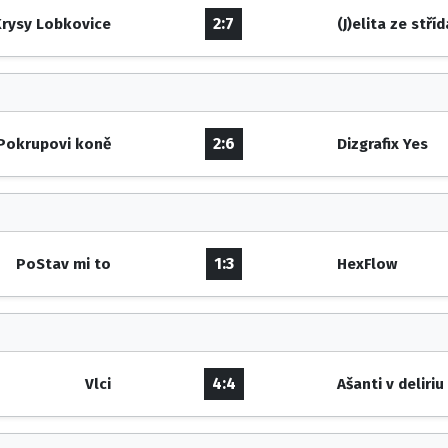
2:7
rysy Lobkovice
(J)elita ze stří
2:6
Pokrupovi koně
Dizgrafix Yes
1:3
PoStav mi to
HexFlow
4:4
Vlci
Ašanti v deliriu