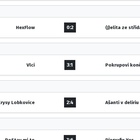
0:2
HexFlow
(J)elita ze stří
3:1
Vlci
Pokrupovi kon
2:4
rysy Lobkovice
Ašanti v deliriu
7:6