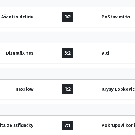
1:2
Ašanti v deliriu
PoStav mi to
3:2
Dizgrafix Yes
Vlci
1:2
HexFlow
Krysy Lobkovi
7:1
lita ze střídačky
Pokrupovi kon