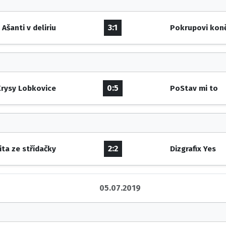
3:1
Ašanti v deliriu
Pokrupovi kon
0:5
rysy Lobkovice
PoStav mi to
2:2
lita ze střídačky
Dizgrafix Yes
05.07.2019