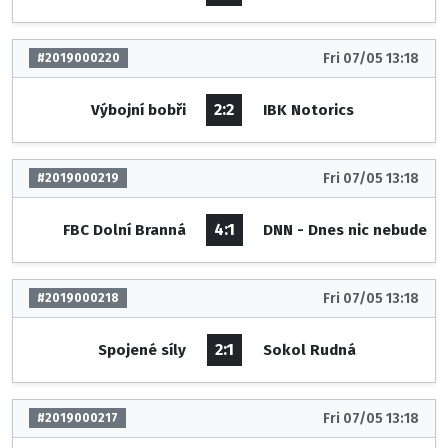
Fri 07/05 13:18
#2019000220
2:2
Výbojní bobři
IBK Notorics
Fri 07/05 13:18
#2019000219
4:1
FBC Dolní Branná
DNN - Dnes nic nebude
Fri 07/05 13:18
#2019000218
2:1
Spojené síly
Sokol Rudná
Fri 07/05 13:18
#2019000217