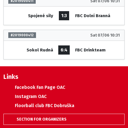
Sat 07/06 10:31
#2019000411
1:3
Spojené síly
FBC Dolní Branná
Sat 07/06 10:31
#2019000412
6:4
Sokol Rudná
FBC Drinkteam
Links
Facebook Fan Page OAC
Instagram OAC
Floorball club FBC Dobruška
SECTION FOR ORGANIZERS