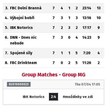
3.
FBC Dolní Branná
7
4
1
2
23:14
13
4.
Výbojní bobři
7
3
1
3
13:16
10
5.
IBK Notorics
7
2
3
2
17:17
9
6.
DNN - Dnes nic
7
3
0
4
14:23
9
nebude
7.
Spojené síly
7
1
1
5
7:20
4
8.
FBC Drinkteam
7
0
2
5
11:26
2
Group Matches - Group MG
Thu 07/04 17:05
#2019000025
2:4
IBK Notorics
Hmoždinky ve zdi