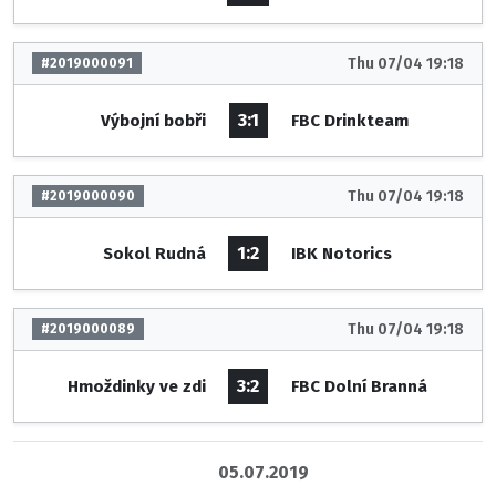
Thu 07/04 19:18
#2019000091
3:1
Výbojní bobři
FBC Drinkteam
Thu 07/04 19:18
#2019000090
1:2
Sokol Rudná
IBK Notorics
Thu 07/04 19:18
#2019000089
3:2
Hmoždinky ve zdi
FBC Dolní Branná
05.07.2019