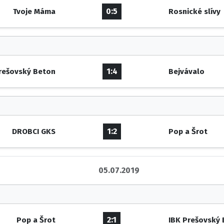
0:5
Tvoje Máma
Rosnické slívy
1:4
rešovský Beton
Bejvávalo
1:2
DROBCI GKS
Pop a Šrot
05.07.2019
2:1
Pop a Šrot
IBK Prešovský