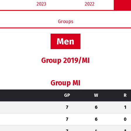
2023
2022
Groups
Men
Group 2019/MI
Group MI
GP
W
R
7
6
1
7
6
0