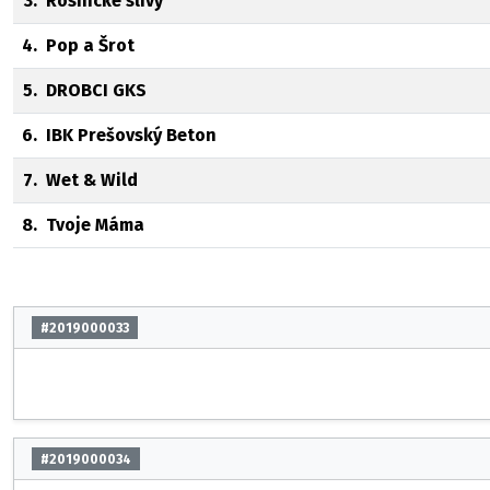
3.
Rosnické slívy
4.
Pop a Šrot
5.
DROBCI GKS
6.
IBK Prešovský Beton
7.
Wet & Wild
8.
Tvoje Máma
#2019000033
#2019000034