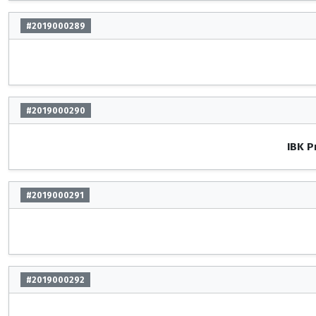
#2019000289
#2019000290
IBK P
#2019000291
#2019000292