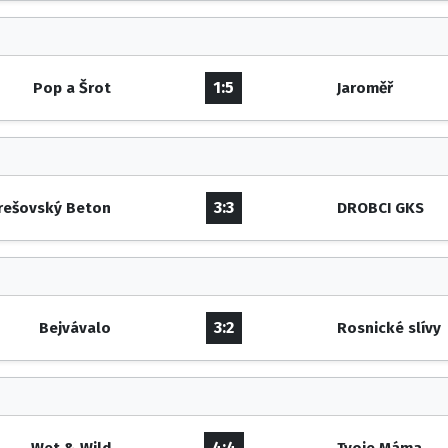
1:5
Pop a Šrot
Jaroměř
3:3
rešovský Beton
DROBCI GKS
3:2
Bejvávalo
Rosnické slívy
4:4