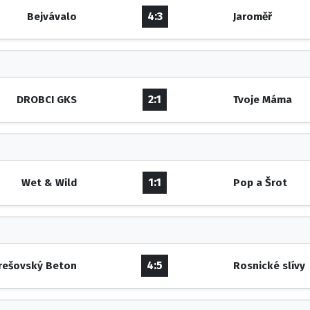
4:3
Bejvávalo
Jaroměř
2:1
DROBCI GKS
Tvoje Máma
1:1
Wet & Wild
Pop a Šrot
4:5
rešovský Beton
Rosnické slívy