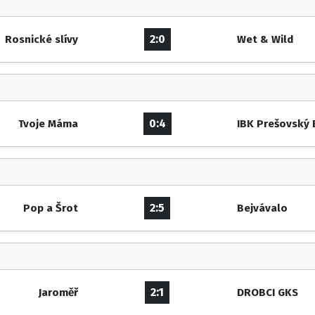
2:0
Rosnické slívy
Wet & Wild
0:4
Tvoje Máma
IBK Prešovský
2:5
Pop a Šrot
Bejvávalo
2:1
Jaroměř
DROBCI GKS