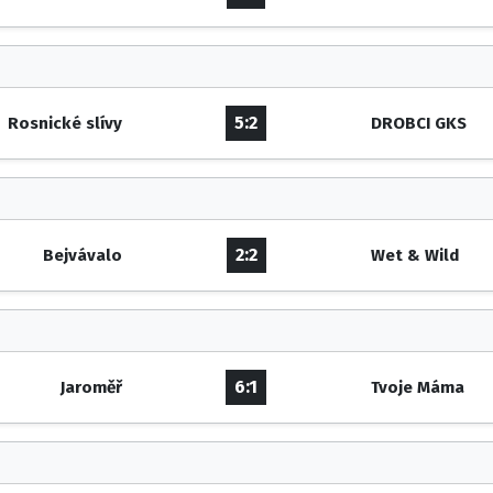
5:2
Rosnické slívy
DROBCI GKS
2:2
Bejvávalo
Wet & Wild
6:1
Jaroměř
Tvoje Máma