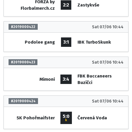
FORZA by
2:2
Zastykvše
Florbalmerch.cz
Sat 07/06 10:44
#2019000422
3:1
Podolee gang
IBK TurboSkunk
Sat 07/06 10:44
#2019000423
FBK Buccaneers
3:4
Mimoni
Buzíčci
Sat 07/06 10:44
#2019000424
5:0
SK Pohořmaifster
Červená Voda
k