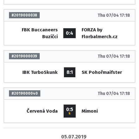
Thu 07/04 17:18
#2019000038
FBK Buccaneers
FORZA by
0:4
Buzíčci
Florbalmerch.cz
Thu 07/04 17:18
#2019000039
8:1
IBK TurboSkunk
SK Pohořmaifster
Thu 07/04 17:18
#2019000040
0:5
Červená Voda
Mimoni
k
05.07.2019