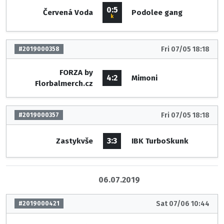
0:5
Červená Voda
Podolee gang
k
Fri 07/05 18:18
#2019000358
FORZA by
4:2
Mimoni
Florbalmerch.cz
Fri 07/05 18:18
#2019000357
3:3
Zastykvše
IBK TurboSkunk
06.07.2019
Sat 07/06 10:44
#2019000421