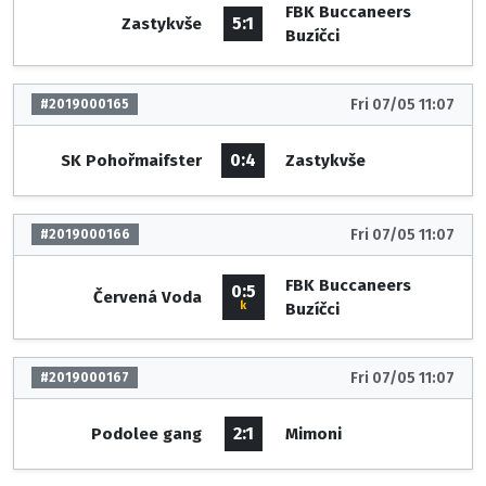
FBK Buccaneers
5:1
Zastykvše
Buzíčci
Fri 07/05 11:07
#2019000165
0:4
SK Pohořmaifster
Zastykvše
Fri 07/05 11:07
#2019000166
FBK Buccaneers
0:5
Červená Voda
k
Buzíčci
Fri 07/05 11:07
#2019000167
2:1
Podolee gang
Mimoni