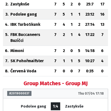
2.
Zastykvše
7
5
2
0
25:7
17
3.
Podolee gang
7
5
1
1
23:12
16
4.
IBK TurboSkunk
7
4
1
2
27:14
13
5.
FBK Buccaneers
7
2
1
4
17:22
7
Buzíčci
6.
Mimoni
7
2
0
5
14:18
6
7.
SK Pohořmaifster
7
1
1
5
10:27
4
8.
Červená Voda
7
0
0
7
0:35
0
Group Matches - Group MJ
Thu 07/04 17:18
#2019000037
1:4
Podolee gang
Zastykvše