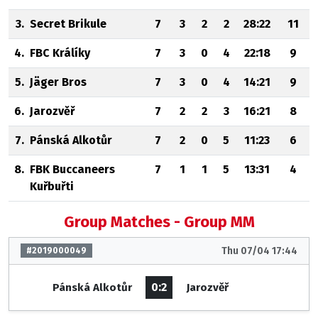
3.
Secret Brikule
7
3
2
2
28:22
11
4.
FBC Králíky
7
3
0
4
22:18
9
5.
Jäger Bros
7
3
0
4
14:21
9
6.
Jarozvěř
7
2
2
3
16:21
8
7.
Pánská Alkotůr
7
2
0
5
11:23
6
8.
FBK Buccaneers
7
1
1
5
13:31
4
Kuřbuřti
Group Matches - Group MM
Thu 07/04 17:44
#2019000049
0:2
Pánská Alkotůr
Jarozvěř