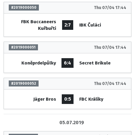
Thu 07/04 17:44
#2019000050
FBK Buccaneers
2:7
IBK Čuláci
Kuřbuřti
Thu 07/04 17:44
#2019000051
6:4
Koněprdelpůlky
Secret Brikule
Thu 07/04 17:44
#2019000052
0:5
Jäger Bros
FBC Králíky
05.07.2019