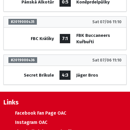
0:5
Pánská Alkotůr
Koněprdelpůlky
Sat 07/06 11:10
#2019000435
FBK Buccaneers
7:1
FBC Králíky
Kuřbuřti
Sat 07/06 11:10
#2019000436
4:3
Secret Brikule
Jäger Bros
Links
Facebook Fan Page OAC
Instagram OAC