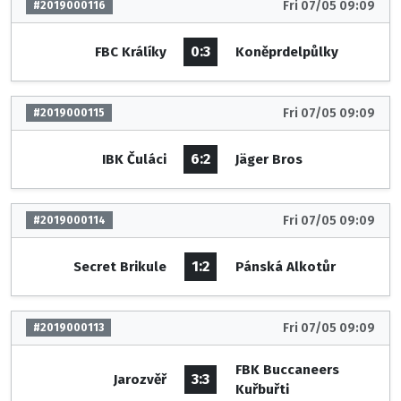
Fri 07/05 09:09
#2019000116
0:3
FBC Králíky
Koněprdelpůlky
Fri 07/05 09:09
#2019000115
6:2
IBK Čuláci
Jäger Bros
Fri 07/05 09:09
#2019000114
1:2
Secret Brikule
Pánská Alkotůr
Fri 07/05 09:09
#2019000113
FBK Buccaneers
3:3
Jarozvěř
Kuřbuřti