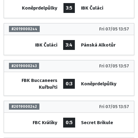
3:5
Koněprdelpůlky
IBK Čuláci
Fri 07/05 13:57
#2019000244
3:4
IBK Čuláci
Pánská Alkotůr
Fri 07/05 13:57
#2019000243
FBK Buccaneers
0:3
Koněprdelpůlky
Kuřbuřti
Fri 07/05 13:57
#2019000242
0:5
FBC Králíky
Secret Brikule