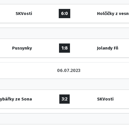
6:0
SKVosti
Holčičky z vesn
1:8
Pussynky
Jolandy Fň
06.07.2023
3:2
ybářky ze Sona
SKVosti