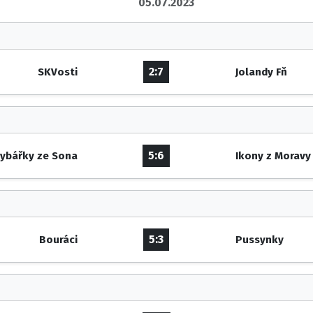
05.07.2023
2:7
SKVosti
Jolandy Fň
5:6
ybářky ze Sona
Ikony z Moravy
5:3
Bouráci
Pussynky