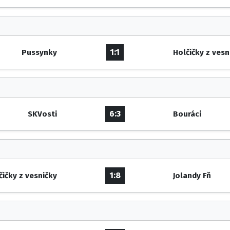
1:1
Pussynky
Holčičky z vesn
6:3
SKVosti
Bouráci
1:8
čičky z vesničky
Jolandy Fň