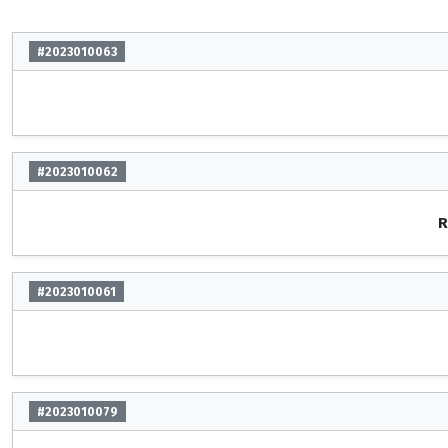
#2023010063
#2023010062
R
#2023010061
#2023010079