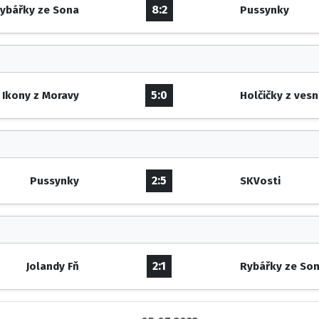
8:2
ybářky ze Sona
Pussynky
5:0
Ikony z Moravy
Holčičky z vesn
2:5
Pussynky
SKVosti
2:1
Jolandy Fň
Rybářky ze So