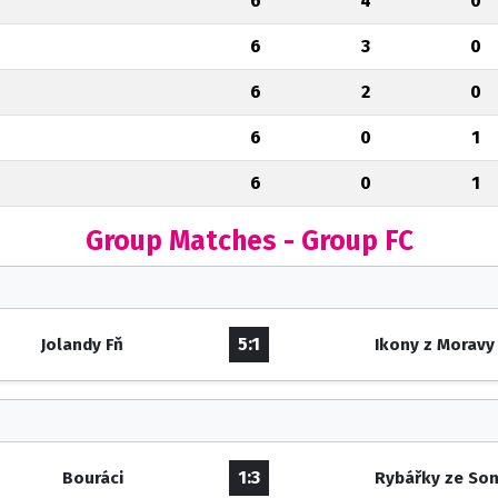
6
4
0
6
3
0
6
2
0
6
0
1
6
0
1
Group Matches - Group FC
5:1
Jolandy Fň
Ikony z Moravy
1:3
Bouráci
Rybářky ze So