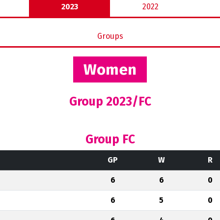
2023
2022
Groups
Women
Group 2023/FC
Group FC
GP
W
R
6
6
0
6
5
0