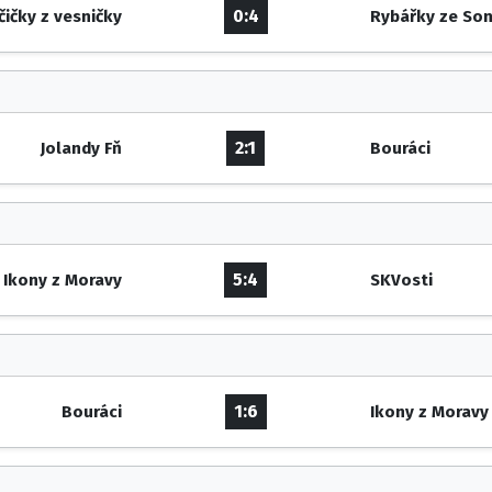
0:4
čičky z vesničky
Rybářky ze So
2:1
Jolandy Fň
Bouráci
5:4
Ikony z Moravy
SKVosti
1:6
Bouráci
Ikony z Moravy