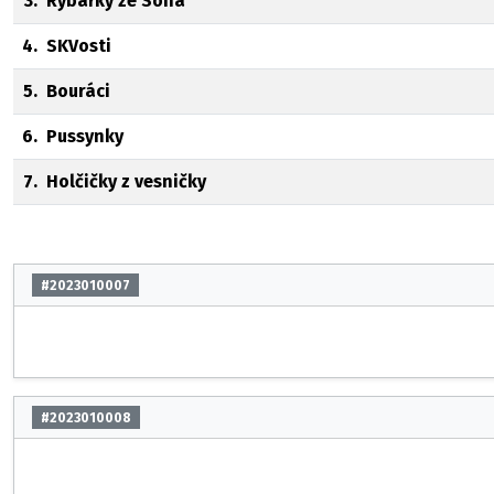
3.
Rybářky ze Sona
4.
SKVosti
5.
Bouráci
6.
Pussynky
7.
Holčičky z vesničky
#2023010007
#2023010008