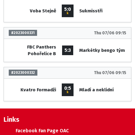
5:0
Voba Stejně
Sukmisstři
k
Thu 07/06 09:15
#2023000331
FBC Panthers
5:3
Markétky bengo tým
Pohořelice B
Thu 07/06 09:15
#2023000332
0:5
Kvatro Formadži
Mladí a neklidní
k
Links
Facebook Fan Page OAC