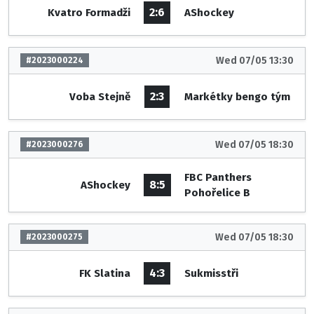
2:6
Kvatro Formadži
AShockey
Wed 07/05 13:30
#2023000224
2:3
Voba Stejně
Markétky bengo tým
Wed 07/05 18:30
#2023000276
FBC Panthers
8:5
AShockey
Pohořelice B
Wed 07/05 18:30
#2023000275
4:3
FK Slatina
Sukmisstři