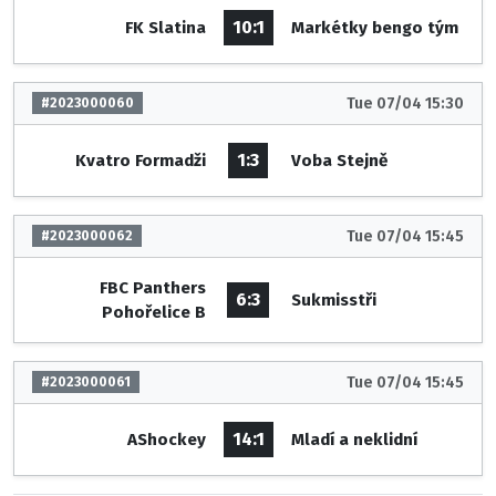
10:1
FK Slatina
Markétky bengo tým
Tue 07/04 15:30
#2023000060
1:3
Kvatro Formadži
Voba Stejně
Tue 07/04 15:45
#2023000062
FBC Panthers
6:3
Sukmisstři
Pohořelice B
Tue 07/04 15:45
#2023000061
14:1
AShockey
Mladí a neklidní