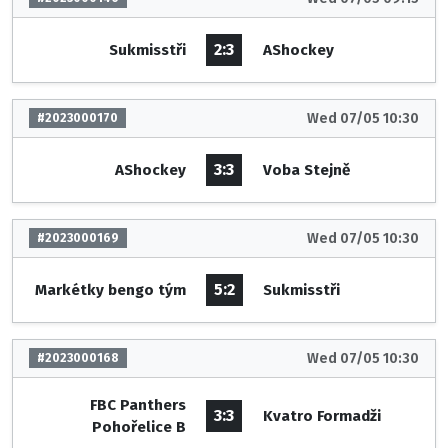
2:3
Sukmisstři
AShockey
Wed 07/05 10:30
#2023000170
3:3
AShockey
Voba Stejně
Wed 07/05 10:30
#2023000169
5:2
Markétky bengo tým
Sukmisstři
Wed 07/05 10:30
#2023000168
FBC Panthers
3:3
Kvatro Formadži
Pohořelice B