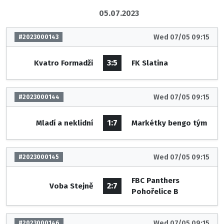
05.07.2023
Wed 07/05 09:15
#2023000143
3:5
Kvatro Formadži
FK Slatina
Wed 07/05 09:15
#2023000144
1:7
Mladí a neklidní
Markétky bengo tým
Wed 07/05 09:15
#2023000145
FBC Panthers
2:7
Voba Stejně
Pohořelice B
Wed 07/05 09:15
#2023000146