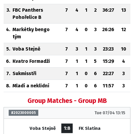
3.
FBC Panthers
7
4
1
2
36:27
13
Pohořelice B
4.
Markétky bengo
7
4
0
3
26:26
12
tým
5.
Voba Stejně
7
3
1
3
23:23
10
6.
Kvatro Formadži
7
1
1
5
15:29
4
7.
Sukmisstři
7
1
0
6
22:27
3
8.
Mladí a neklidní
7
1
0
6
11:57
3
Group Matches - Group MB
Tue 07/04 13:15
#2023000005
1:8
Voba Stejně
FK Slatina