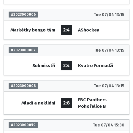
Tue 07/04 13:15
#2023000006
2:4
Markétky bengo tým
AShockey
Tue 07/04 13:15
#2023000007
2:4
Sukmisstři
Kvatro Formadži
Tue 07/04 13:15
#2023000008
FBC Panthers
2:8
Mladí a neklidní
Pohořelice B
Tue 07/04 15:30
#2023000059