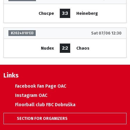
3:3
Chucpe
Heineberg
Sat 07/06 12:30
#2024010133
2:2
Nudex
Chaos
Links
Facebook Fan Page OAC
Instagram OAC
Floorball club FBC Dobruška
SECTION FOR ORGANIZERS