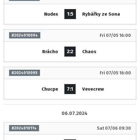
1:5
Nudex
Rybářky ze Sona
Fri 07/05 16:00
#2024010094
2:2
Brácho
Chaos
Fri 07/05 16:00
#2024010095
7:1
Chucpe
Vevecrew
06.07.2024
Sat 07/06 09:30
#2024010114