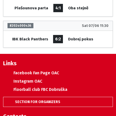
4:1
Plešounova parta
Oba stejně
Sat 07/06 11:30
#2024000436
6:2
IBK Black Panthers
Dobrej pokus
Links
Facebook Fan Page OAC
Instagram OAC
Floorball club FBC Dobruška
SECTION FOR ORGANIZERS