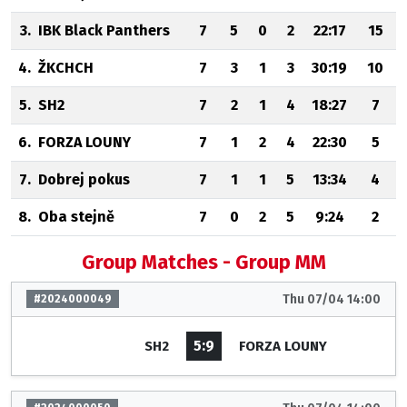
3.
IBK Black Panthers
7
5
0
2
22:17
15
4.
ŽKCHCH
7
3
1
3
30:19
10
5.
SH2
7
2
1
4
18:27
7
6.
FORZA LOUNY
7
1
2
4
22:30
5
7.
Dobrej pokus
7
1
1
5
13:34
4
8.
Oba stejně
7
0
2
5
9:24
2
Group Matches - Group MM
Thu 07/04 14:00
#2024000049
5:9
SH2
FORZA LOUNY