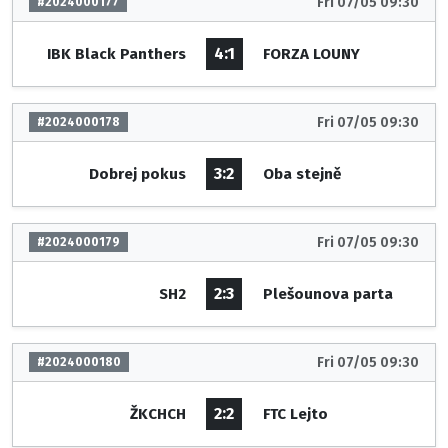
Fri 07/05 09:30
#2024000177
4:1
IBK Black Panthers
FORZA LOUNY
Fri 07/05 09:30
#2024000178
3:2
Dobrej pokus
Oba stejně
Fri 07/05 09:30
#2024000179
2:3
SH2
Plešounova parta
Fri 07/05 09:30
#2024000180
2:2
ŽKCHCH
FTC Lejto