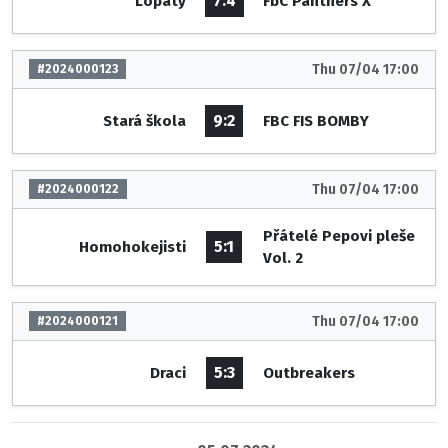
7:4
Lopaty
FbC Panthers X
Thu 07/04 17:00
#2024000123
9:2
Stará škola
FBC FIS BOMBY
Thu 07/04 17:00
#2024000122
Přátelé Pepovi pleše
5:1
Homohokejisti
Vol. 2
Thu 07/04 17:00
#2024000121
5:3
Draci
Outbreakers