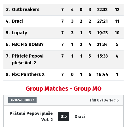
3.
Outbreakers
7
4
0
3
22:32
12
4.
Draci
7
3
2
2
27:21
11
5.
Lopaty
7
3
1
3
19:23
10
6.
FBC FIS BOMBY
7
1
2
4
21:34
5
7.
Přátelé Pepovi
7
1
1
5
15:33
4
pleše Vol. 2
8.
FbC Panthers X
7
0
1
6
16:44
1
Group Matches - Group MO
Thu 07/04 14:15
#2024000057
Přátelé Pepovi pleše
0:5
Draci
Vol. 2