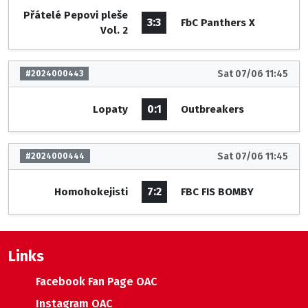
Přátelé Pepovi pleše
3:3
FbC Panthers X
Vol. 2
Sat 07/06 11:45
#2024000443
0:1
Lopaty
Outbreakers
Sat 07/06 11:45
#2024000444
7:2
Homohokejisti
FBC FIS BOMBY
Links
Facebook Fan Page OAC
Instagram OAC