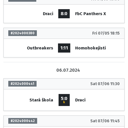
8:0
Draci
FbC Panthers X
Fri 07/05 18:15
#2024000380
1:11
Outbreakers
Homohokejisti
06.07.2024
Sat 07/06 11:30
#2024000441
5:0
Stará škola
Draci
k
Sat 07/06 11:45
#2024000442