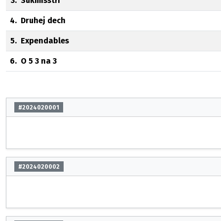
3.
Sukmisstři
4.
Druhej dech
5.
Expendables
6.
O 5 3 na 3
#2024020001
#2024020002