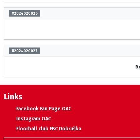
#2024020026
#2024020027
Be
Links
Facebook Fan Page OAC
Instagram OAC
Floorball club FBC Dobruška