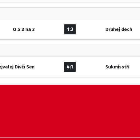
1:3
O 5 3 na 3
Druhej dech
4:1
jvalej Dívčí Sen
Sukmisstři