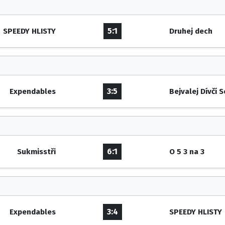
5:1
SPEEDY HLISTY
Druhej dech
3:5
Expendables
Bejvalej Dívčí 
6:1
Sukmisstři
O 5 3 na 3
3:4
Expendables
SPEEDY HLISTY