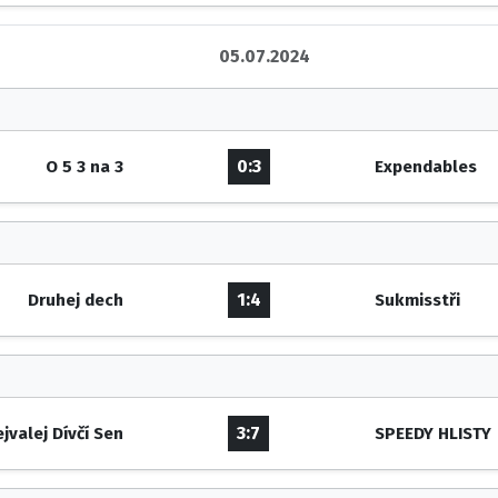
05.07.2024
0:3
O 5 3 na 3
Expendables
1:4
Druhej dech
Sukmisstři
3:7
jvalej Dívčí Sen
SPEEDY HLISTY