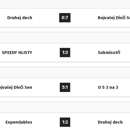
0:7
Druhej dech
Bejvalej Dívčí 
1:3
SPEEDY HLISTY
Sukmisstři
5:1
jvalej Dívčí Sen
O 5 3 na 3
1:2
Expendables
Druhej dech