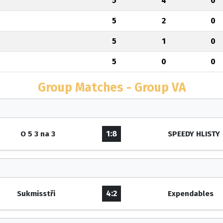
5
4
0
5
2
0
5
1
0
5
0
0
Group Matches - Group VA
1:8
O 5 3 na 3
SPEEDY HLISTY
4:2
Sukmisstři
Expendables