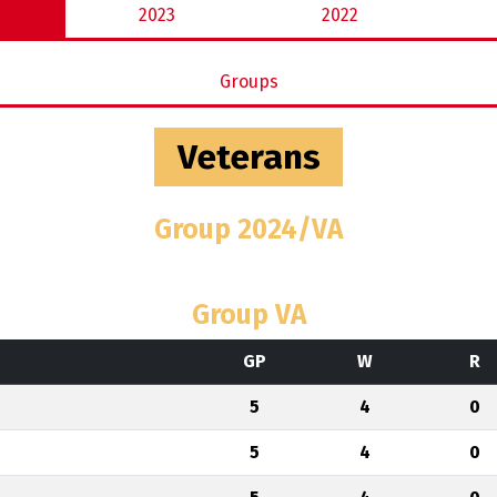
2023
2022
Groups
Veterans
Group 2024/VA
Group VA
GP
W
R
5
4
0
5
4
0