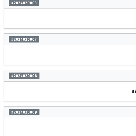
#2024020003
#2024020007
#2024020008
Be
#2024020009