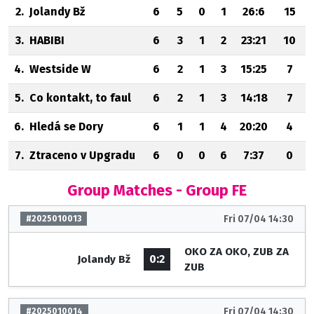
2.
Jolandy Bž
6
5
0
1
26:6
15
3.
HABIBI
6
3
1
2
23:21
10
4.
Westside W
6
2
1
3
15:25
7
5.
Co kontakt, to faul
6
2
1
3
14:18
7
6.
Hledá se Dory
6
1
1
4
20:20
4
7.
Ztraceno v Upgradu
6
0
0
6
7:37
0
Group Matches - Group FE
Fri 07/04 14:30
#2025010013
OKO ZA OKO, ZUB ZA
0:2
Jolandy Bž
ZUB
Fri 07/04 14:30
#2025010014