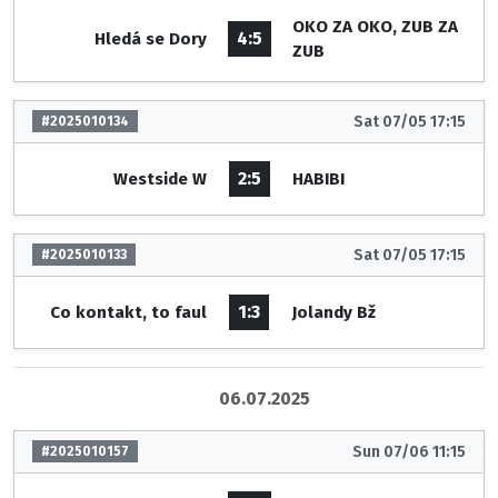
OKO ZA OKO, ZUB ZA
4:5
Hledá se Dory
ZUB
Sat 07/05 17:15
#2025010134
2:5
Westside W
HABIBI
Sat 07/05 17:15
#2025010133
1:3
Co kontakt, to faul
Jolandy Bž
06.07.2025
Sun 07/06 11:15
#2025010157