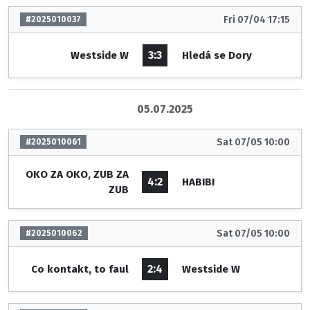
Fri 07/04 17:15
#2025010037
3:3
Westside W
Hledá se Dory
05.07.2025
Sat 07/05 10:00
#2025010061
OKO ZA OKO, ZUB ZA
4:2
HABIBI
ZUB
Sat 07/05 10:00
#2025010062
2:4
Co kontakt, to faul
Westside W