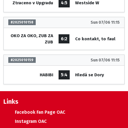
4:5
Ztraceno v Upgradu
Westside W
Sun 07/06 11:15
#2025010158
OKO ZA OKO, ZUB ZA
6:2
Co kontakt, to faul
ZUB
Sun 07/06 11:15
#2025010159
5:4
HABIBI
Hledá se Dory
Links
Facebook Fan Page OAC
Instagram OAC