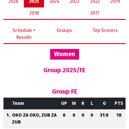
2026
2025
2024
2023
2022
2019
2018
2017
Schedule +
Groups
Top Scorers
Results
Women
Group 2025/FE
Group FE
Team
GP
W
R
L
G
PTS
1.
OKO ZA OKO, ZUB ZA
6
6
0
0
31:9
18
ZUB