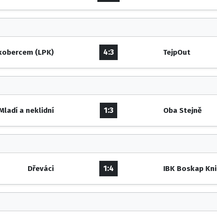
4:3
 kobercem (LPK)
TejpOut
1:3
Mladí a neklidní
Oba Stejně
1:4
Dřeváci
IBK Boskap Kn