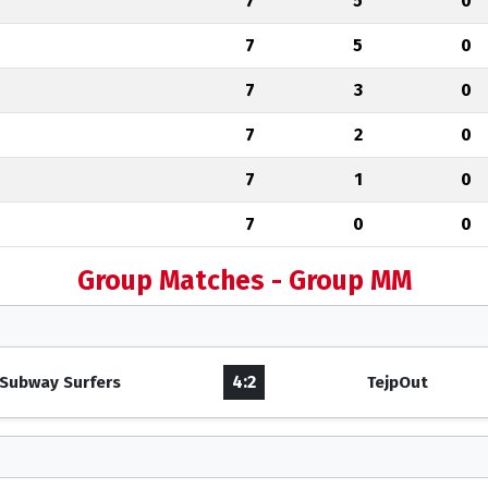
7
5
0
7
5
0
7
3
0
7
2
0
7
1
0
7
0
0
Group Matches - Group MM
4:2
Subway Surfers
TejpOut