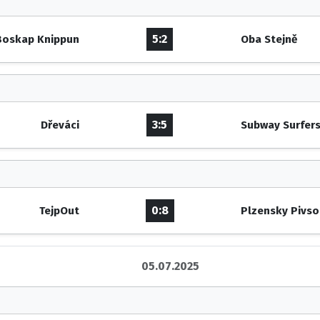
5:2
Boskap Knippun
Oba Stejně
3:5
Dřeváci
Subway Surfer
0:8
TejpOut
Plzensky Pivso
05.07.2025