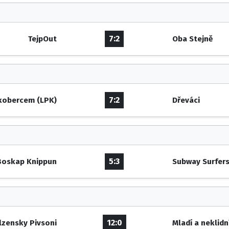
7:2
TejpOut
Oba Stejně
7:2
 kobercem (LPK)
Dřeváci
5:3
Boskap Knippun
Subway Surfer
12:0
lzensky Pivsoni
Mladí a neklidn