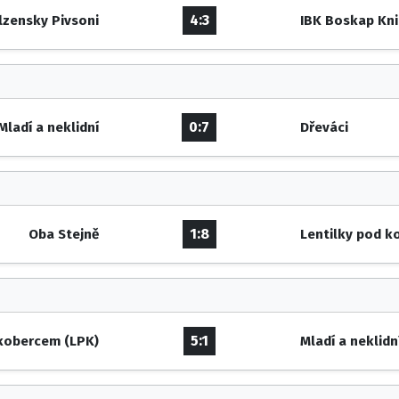
4:3
lzensky Pivsoni
IBK Boskap Kn
0:7
Mladí a neklidní
Dřeváci
1:8
Oba Stejně
Lentilky pod k
5:1
 kobercem (LPK)
Mladí a neklidn