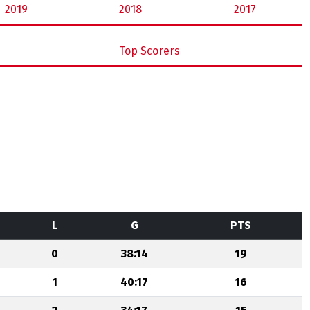
2019
2018
2017
Top Scorers
L
G
PTS
0
38:14
19
1
40:17
16