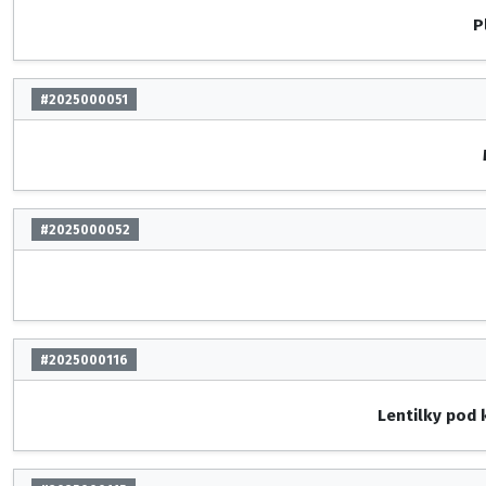
P
#2025000051
#2025000052
#2025000116
Lentilky pod