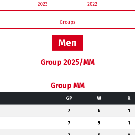
2023
2022
Groups
Men
Group 2025/MM
Group MM
GP
W
R
7
6
1
7
5
1