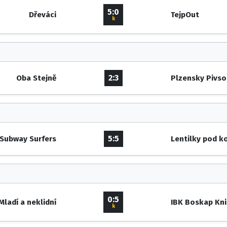
5:0
Dřeváci
TejpOut
k
2:3
Oba Stejně
Plzensky Pivso
5:5
Subway Surfers
Lentilky pod k
0:5
Mladí a neklidní
IBK Boskap Kn
k