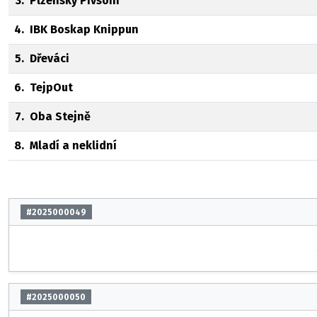
3.
Plzensky Pivsoni
4.
IBK Boskap Knippun
5.
Dřeváci
6.
TejpOut
7.
Oba Stejně
8.
Mladí a neklidní
#2025000049
#2025000050