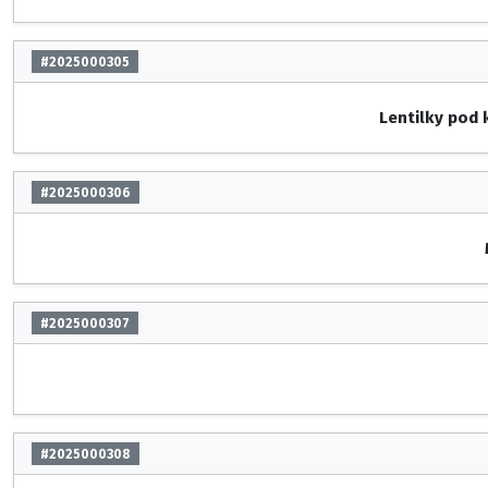
#2025000305
Lentilky pod
#2025000306
#2025000307
#2025000308