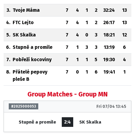
3.
Tvoje Máma
7
4
1
2
32:24
13
4.
FTC Lejto
7
4
1
2
26:17
13
5.
SK Skalka
7
4
0
3
18:21
12
6.
Stupně a promile
7
1
3
3
13:19
6
7.
Pobřeží kocoviny
7
1
1
5
19:30
4
8.
Přátelé pepovy
7
0
1
6
19:41
1
pleše B
Group Matches - Group MN
Fri 07/04 13:45
#2025000053
2:4
Stupně a promile
SK Skalka