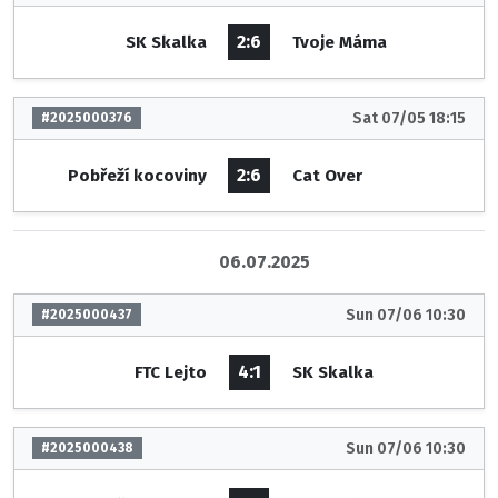
2:6
SK Skalka
Tvoje Máma
Sat 07/05 18:15
#2025000376
2:6
Pobřeží kocoviny
Cat Over
06.07.2025
Sun 07/06 10:30
#2025000437
4:1
FTC Lejto
SK Skalka
Sun 07/06 10:30
#2025000438