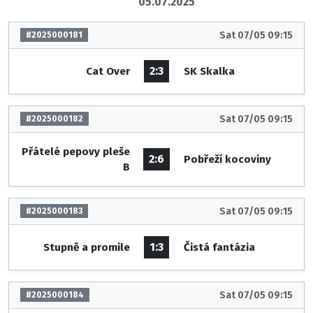
05.07.2025
Sat 07/05 09:15
#2025000181
2:3
Cat Over
SK Skalka
Sat 07/05 09:15
#2025000182
Přátelé pepovy pleše
2:6
Pobřeží kocoviny
B
Sat 07/05 09:15
#2025000183
1:3
Stupně a promile
Čistá fantázia
Sat 07/05 09:15
#2025000184