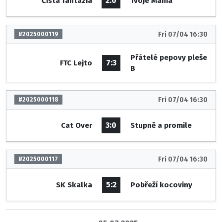
2:0
Čistá fantázia
Tvoje Máma
Fri 07/04 16:30
#2025000119
Přátelé pepovy pleše
7:3
FTC Lejto
B
Fri 07/04 16:30
#2025000118
3:0
Cat Over
Stupně a promile
Fri 07/04 16:30
#2025000117
5:2
SK Skalka
Pobřeží kocoviny