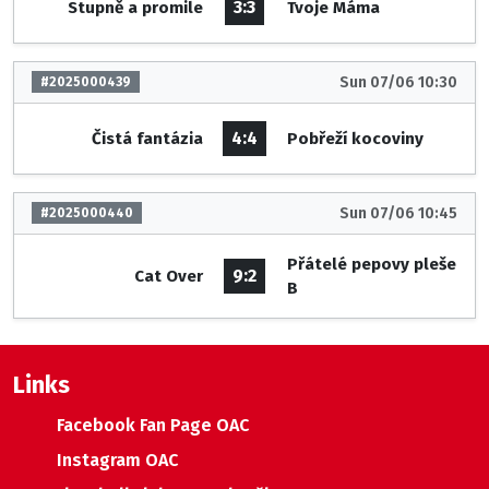
3:3
Stupně a promile
Tvoje Máma
Sun 07/06 10:30
#2025000439
4:4
Čistá fantázia
Pobřeží kocoviny
Sun 07/06 10:45
#2025000440
Přátelé pepovy pleše
9:2
Cat Over
B
Links
Facebook Fan Page OAC
Instagram OAC