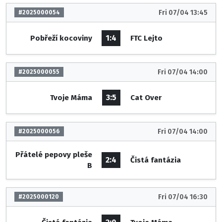
Fri 07/04 13:45
#2025000054
1:4
Pobřeží kocoviny
FTC Lejto
Fri 07/04 14:00
#2025000055
3:5
Tvoje Máma
Cat Over
Fri 07/04 14:00
#2025000056
Přátelé pepovy pleše
2:4
Čistá fantázia
B
Fri 07/04 16:30
#2025000120