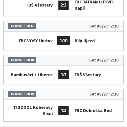
FBC TATRAN LITOVEL
2:2
FBŠ Všestary
Kapři
Sat 06/27 12:30
#2026050037
1:10
FBC VOSY Uničov
Bílý Újezd
Sat 06/27 12:30
#2026050038
1:7
Bambusáci z Liberce
FBŠ Všestary
Sat 06/27 12:30
#2026050039
TJ SOKOL Koberovy
1:3
FBC Dobruška Red
Sršni