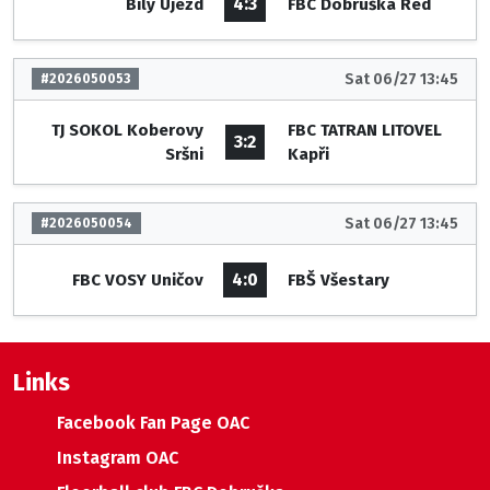
4:3
Bílý Újezd
FBC Dobruška Red
Sat 06/27 13:45
#2026050053
TJ SOKOL Koberovy
FBC TATRAN LITOVEL
3:2
Sršni
Kapři
Sat 06/27 13:45
#2026050054
4:0
FBC VOSY Uničov
FBŠ Všestary
Links
Facebook Fan Page OAC
Instagram OAC