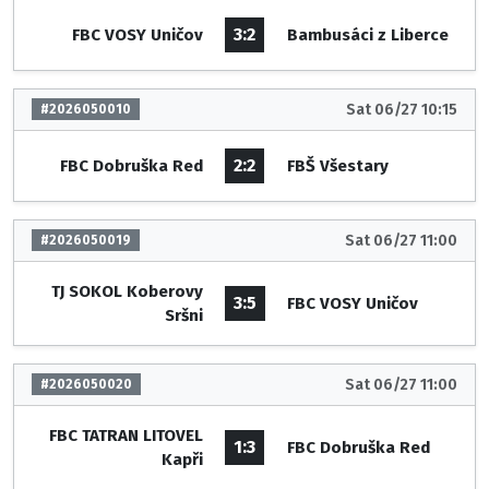
3:2
FBC VOSY Uničov
Bambusáci z Liberce
Sat 06/27 10:15
#2026050010
2:2
FBC Dobruška Red
FBŠ Všestary
Sat 06/27 11:00
#2026050019
TJ SOKOL Koberovy
3:5
FBC VOSY Uničov
Sršni
Sat 06/27 11:00
#2026050020
FBC TATRAN LITOVEL
1:3
FBC Dobruška Red
Kapři