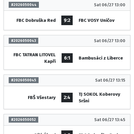
Sat 06/27 13:00
#2026050044
9:2
FBC Dobruška Red
FBC VOSY Uničov
Sat 06/27 13:00
#2026050043
FBC TATRAN LITOVEL
6:1
Bambusáci z Liberce
Kapři
Sat 06/27 13:15
#2026050045
TJ SOKOL Koberovy
2:4
FBŠ Všestary
Sršni
Sat 06/27 13:45
#2026050052