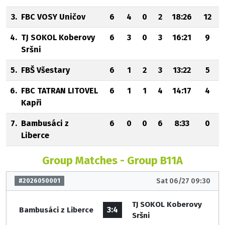
3.
FBC VOSY Uničov
6
4
0
2
18:26
12
4.
TJ SOKOL Koberovy
6
3
0
3
16:21
9
Sršni
5.
FBŠ Všestary
6
1
2
3
13:22
5
6.
FBC TATRAN LITOVEL
6
1
1
4
14:17
4
Kapři
7.
Bambusáci z
6
0
0
6
8:33
0
Liberce
Group Matches - Group B11A
Sat 06/27 09:30
#2026050001
TJ SOKOL Koberovy
3:4
Bambusáci z Liberce
Sršni