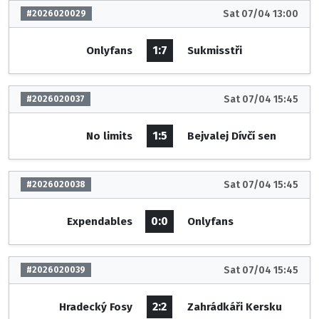
Sat 07/04 13:00
#2026020029
1:7
Onlyfans
Sukmisstři
Sat 07/04 15:45
#2026020037
1:5
No limits
Bejvalej Dívčí sen
Sat 07/04 15:45
#2026020038
0:0
Expendables
Onlyfans
Sat 07/04 15:45
#2026020039
2:2
Hradecký Fosy
Zahrádkáři Kersku