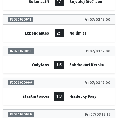
1:1
Sukmisstři
Bejvalej Dívčí sen
Fri 07/03 17:00
#2026020011
2:1
Expendables
No limits
Fri 07/03 17:00
#2026020010
1:3
Onlyfans
Zahrádkáři Kersku
Fri 07/03 17:00
#2026020009
1:3
šťastní lososi
Hradecký Fosy
Fri 07/03 18:15
#2026020020