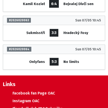
6:4
Kamil Kozieł
Bejvalej Dívčí sen
Sun 07/05 10:45
#2026020063
3:3
Sukmisstři
Hradecký Fosy
Sun 07/05 10:45
#2026020064
5:3
Onlyfans
No limits
Links
Facebook Fan Page OAC
Instagram OAC