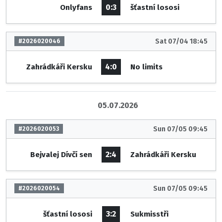
0:3
Onlyfans
šťastní lososi
Sat 07/04 18:45
#2026020046
4:0
Zahrádkáři Kersku
No limits
05.07.2026
Sun 07/05 09:45
#2026020053
2:4
Bejvalej Dívčí sen
Zahrádkáři Kersku
Sun 07/05 09:45
#2026020054
3:2
šťastní lososi
Sukmisstři