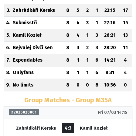
3.
Zahrádkáři Kersku
8
5
2
1
22:15
17
4.
Sukmisstři
8
4
3
1
27:16
15
5.
Kamil Kozieł
8
4
1
3
26:21
13
6.
Bejvalej Dívčí sen
8
3
2
3
28:20
11
7.
Expendables
8
1
1
6
14:21
4
8.
Onlyfans
8
1
1
6
8:31
4
9.
No limits
8
0
0
8
10:36
0
Group Matches - Group M35A
Fri 07/03 14:15
#2026020001
4:3
Zahrádkáři Kersku
Kamil Kozieł