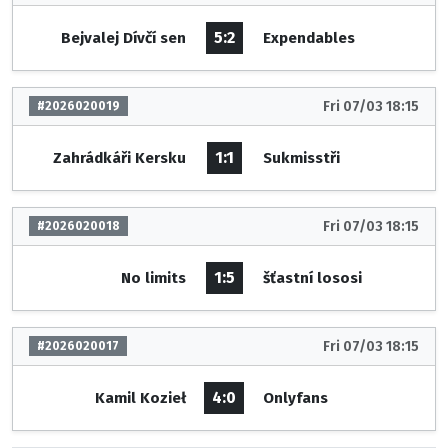
5:2
Bejvalej Dívčí sen
Expendables
Fri 07/03 18:15
#2026020019
1:1
Zahrádkáři Kersku
Sukmisstři
Fri 07/03 18:15
#2026020018
1:5
No limits
šťastní lososi
Fri 07/03 18:15
#2026020017
4:0
Kamil Kozieł
Onlyfans