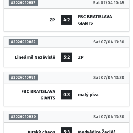
Sat 07/04 10:45
#2026010057
FBC BRATISLAVA
4:2
ZP
GIANTS
Sat 07/04 13:30
#2026010082
5:2
Lineárně Nezávislé
ZP
Sat 07/04 13:30
#2026010081
FBC BRATISLAVA
0:3
malý píva
GIANTS
Sat 07/04 13:30
#2026010080
5:3
Jurský chaos
Medvědice Žacléř