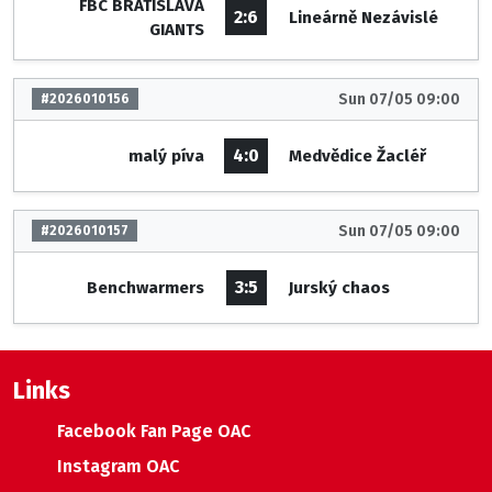
FBC BRATISLAVA
2:6
Lineárně Nezávislé
GIANTS
Sun 07/05 09:00
#2026010156
4:0
malý píva
Medvědice Žacléř
Sun 07/05 09:00
#2026010157
3:5
Benchwarmers
Jurský chaos
Links
Facebook Fan Page OAC
Instagram OAC