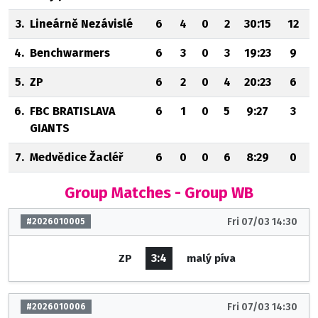
3.
Lineárně Nezávislé
6
4
0
2
30:15
12
4.
Benchwarmers
6
3
0
3
19:23
9
5.
ZP
6
2
0
4
20:23
6
6.
FBC BRATISLAVA
6
1
0
5
9:27
3
GIANTS
7.
Medvědice Žacléř
6
0
0
6
8:29
0
Group Matches - Group WB
Fri 07/03 14:30
#2026010005
3:4
ZP
malý píva
Fri 07/03 14:30
#2026010006