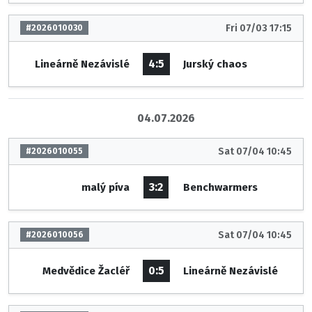
Fri 07/03 17:15
#2026010030
4:5
Lineárně Nezávislé
Jurský chaos
04.07.2026
Sat 07/04 10:45
#2026010055
3:2
malý píva
Benchwarmers
Sat 07/04 10:45
#2026010056
0:5
Medvědice Žacléř
Lineárně Nezávislé