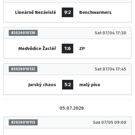
9:2
Lineárně Nezávislé
Benchwarmers
Sat 07/04 17:30
#2026010130
1:6
Medvědice Žacléř
ZP
Sat 07/04 17:45
#2026010132
5:2
Jurský chaos
malý píva
05.07.2026
Sun 07/05 09:00
#2026010155