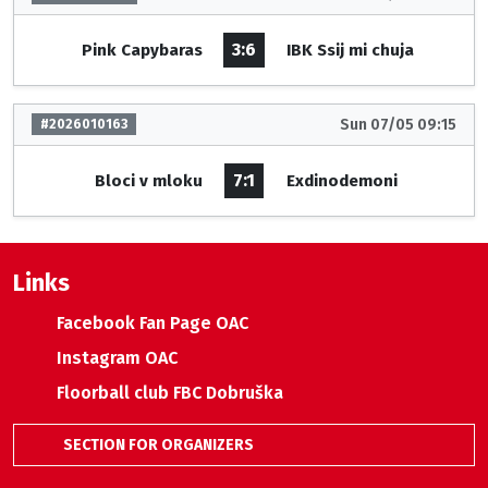
3:6
Pink Capybaras
IBK Ssij mi chuja
Sun 07/05 09:15
#2026010163
7:1
Bloci v mloku
Exdinodemoni
Links
Facebook Fan Page OAC
Instagram OAC
Floorball club FBC Dobruška
SECTION FOR ORGANIZERS