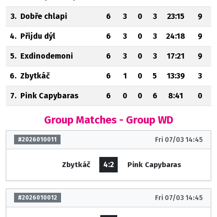
3.
Dobře chlapi
6
3
0
3
23:15
9
4.
Přijdu dýl
6
3
0
3
24:18
9
5.
Exdinodemoni
6
3
0
3
17:21
9
6.
Zbytkáč
6
1
0
5
13:39
3
7.
Pink Capybaras
6
0
0
6
8:41
0
Group Matches - Group WD
Fri 07/03 14:45
#2026010011
4:2
Zbytkáč
Pink Capybaras
Fri 07/03 14:45
#2026010012