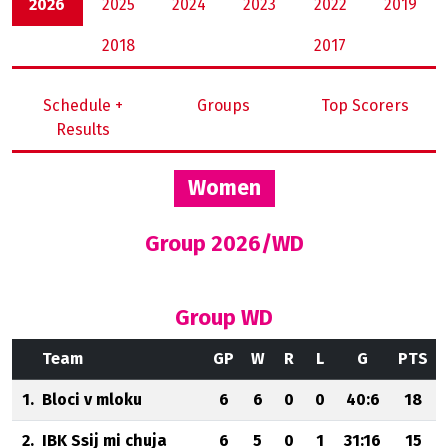
2026
2025
2024
2023
2022
2019
2018
2017
Schedule +
Groups
Top Scorers
Results
Women
Group 2026/WD
Group WD
Team
GP
W
R
L
G
PTS
1.
Bloci v mloku
6
6
0
0
40:6
18
2.
IBK Ssij mi chuja
6
5
0
1
31:16
15