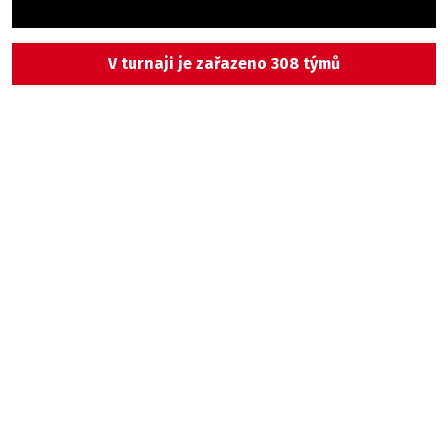
V turnaji je zařazeno 308 týmů