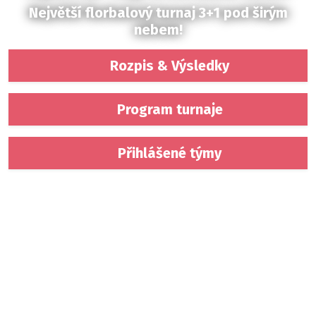
Největší florbalový turnaj 3+1 pod širým
nebem!
Rozpis & Výsledky
Program turnaje
Přihlášené týmy