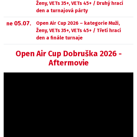
Ženy, VETs 35+, VETs 45+ / Druhý hrací
den a turnajová párty
05.07.
Open Air Cup 2026 – kategorie Muži,
ne
Ženy, VETs 35+, VETs 45+ / Třetí hrací
den a finále turnaje
Open Air Cup Dobruška 2026 -
Aftermovie