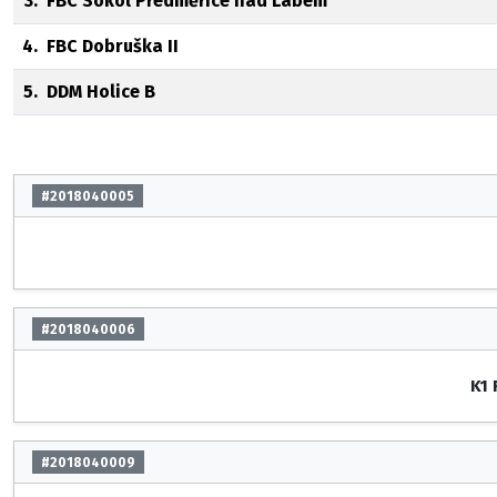
3.
FBC Sokol Předměřice nad Labem
4.
FBC Dobruška II
5.
DDM Holice B
#2018040005
#2018040006
K1 
#2018040009