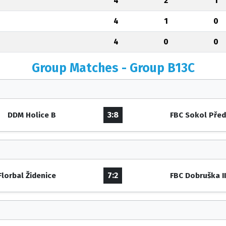
4
2
1
4
1
0
4
0
0
Group Matches - Group B13C
3:8
DDM Holice B
FBC Sokol Pře
7:2
Florbal Židenice
FBC Dobruška I