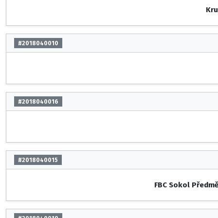
Kru
#2018040010
#2018040016
#2018040015
FBC Sokol Předmě