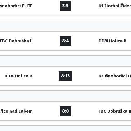
3:5
šnohoráci ELITE
K1 Florbal Žide
8:4
FBC Dobruška II
DDM Holice B
8:13
DDM Holice B
Krušnohoráci E
8:0
řice nad Labem
FBC Dobruška I