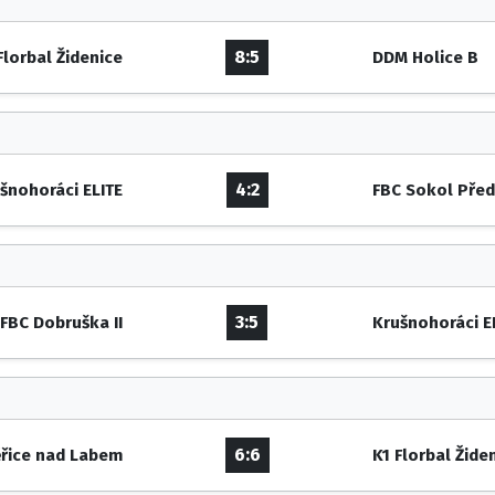
8:5
Florbal Židenice
DDM Holice B
4:2
šnohoráci ELITE
FBC Sokol Pře
3:5
FBC Dobruška II
Krušnohoráci E
6:6
řice nad Labem
K1 Florbal Žide