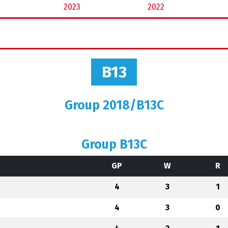
2023
2022
B13
Group 2018/B13C
Group B13C
GP
W
R
4
3
1
4
3
0