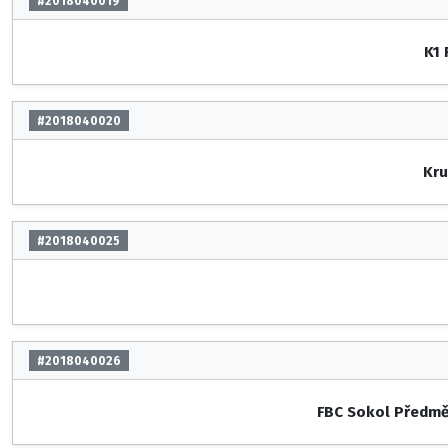
#2018040019
K1 
#2018040020
Kru
#2018040025
#2018040026
FBC Sokol Předmě