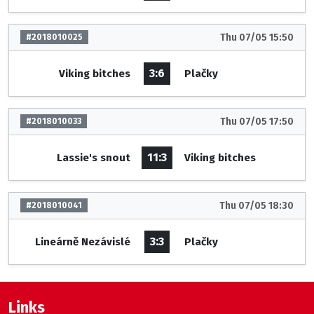
Thu 07/05 15:50
#2018010025
3:6
Viking bitches
Plačky
Thu 07/05 17:50
#2018010033
11:3
Lassie's snout
Viking bitches
Thu 07/05 18:30
#2018010041
3:3
Lineárně Nezávislé
Plačky
Links