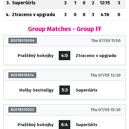
3.
SuperGirls
3
1
0
2
12:15
3
4.
Ztraceno v upgradu
3
0
0
3
4:16
0
Group Matches - Group FF
Thu 07/05 11:50
#2018010006
4:0
Praštěný hokejky
Ztraceno v upgradu
Thu 07/05 12:30
#2018010014
5:3
Holky Sextraligy
SuperGirls
Thu 07/05 15:30
#2018010022
6:4
Praštěný hokejky
SuperGirls