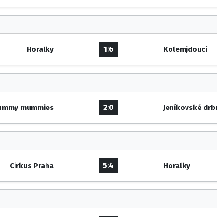
1:6
Horalky
Kolemjdoucí
2:0
ummy mummies
Jeníkovské drb
5:4
Cirkus Praha
Horalky