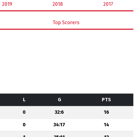
2019
2018
2017
Top Scorers
L
G
PTS
0
32:6
16
0
34:17
14