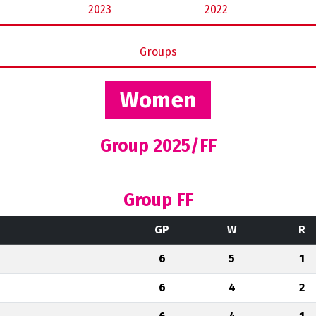
2023
2022
Groups
Women
Group 2025/FF
Group FF
GP
W
R
6
5
1
6
4
2