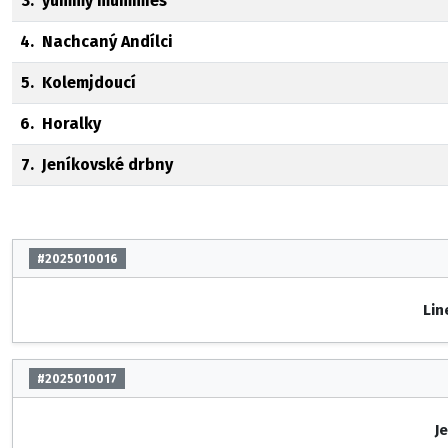
3.
yummy mummies
4.
Nachcaný Andílci
5.
Kolemjdoucí
6.
Horalky
7.
Jeníkovské drbny
#2025010016
Lin
#2025010017
J