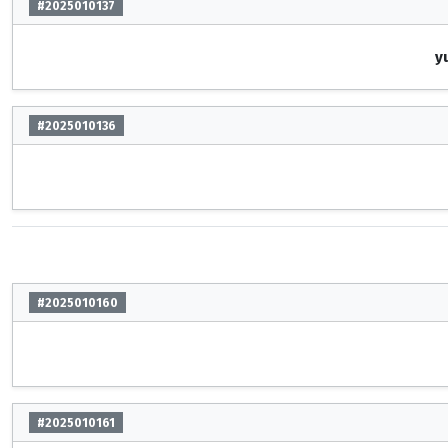
#2025010137
y
#2025010136
#2025010160
#2025010161