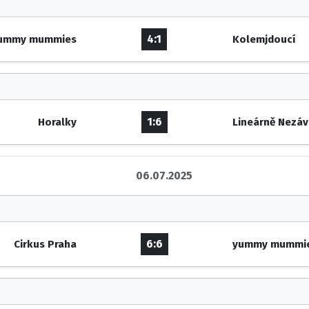
4:1
ummy mummies
Kolemjdoucí
1:6
Horalky
Lineárně Nezáv
06.07.2025
6:6
Cirkus Praha
yummy mummi