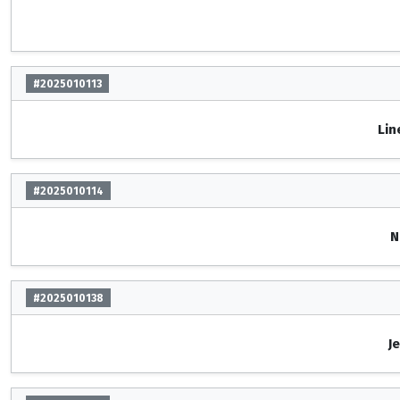
#2025010113
Lin
#2025010114
N
#2025010138
J