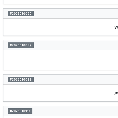
#2025010090
y
#2025010089
#2025010088
J
#2025010112