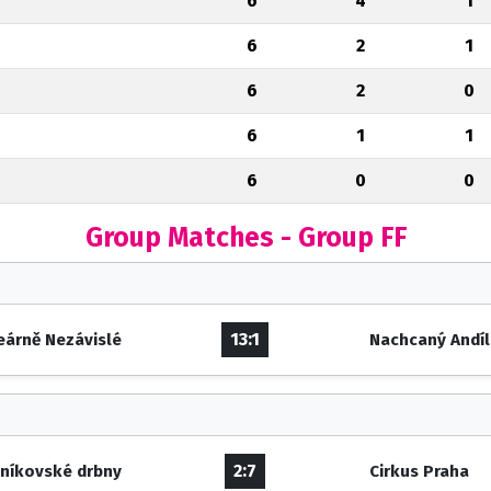
6
4
1
6
2
1
6
2
0
6
1
1
6
0
0
Group Matches - Group FF
13:1
eárně Nezávislé
Nachcaný Andíl
2:7
eníkovské drbny
Cirkus Praha