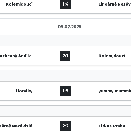
1:4
Kolemjdoucí
Lineárně Nezáv
05.07.2025
2:1
achcaný Andílci
Kolemjdoucí
1:5
Horalky
yummy mummi
2:2
eárně Nezávislé
Cirkus Praha