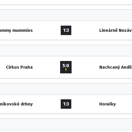
1:3
ummy mummies
Lineárně Nezáv
5:0
Cirkus Praha
Nachcaný Andíl
k
1:3
eníkovské drbny
Horalky