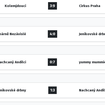
3:9
Kolemjdoucí
Cirkus Praha
4:0
eárně Nezávislé
Jeníkovské drb
0:7
achcaný Andílci
yummy mummi
1:3
eníkovské drbny
Nachcaný Andíl