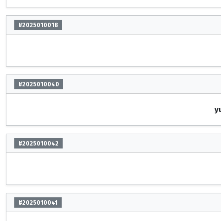
#2025010018
#2025010040
y
#2025010042
#2025010041