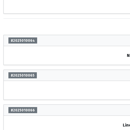
#2025010064
N
#2025010065
#2025010066
Lin