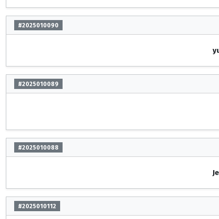
#2025010090
y
#2025010089
#2025010088
J
#2025010112