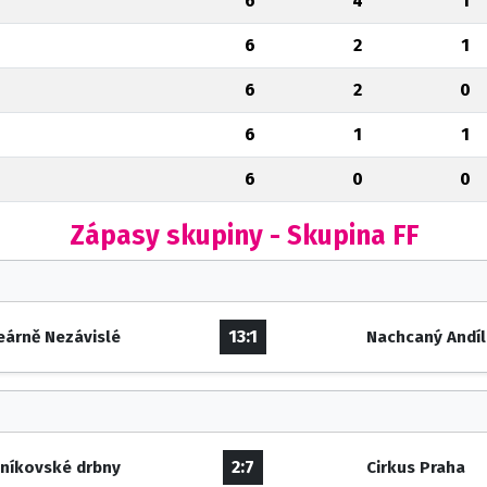
6
4
1
6
2
1
6
2
0
6
1
1
6
0
0
Zápasy skupiny - Skupina FF
13:1
eárně Nezávislé
Nachcaný Andíl
2:7
eníkovské drbny
Cirkus Praha