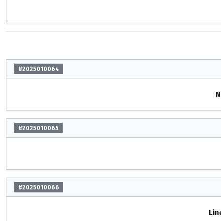
#2025010064
N
#2025010065
#2025010066
Lin