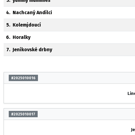
3.
yummy mummies
4.
Nachcaný Andílci
5.
Kolemjdoucí
6.
Horalky
7.
Jeníkovské drbny
#2025010016
Lin
#2025010017
J