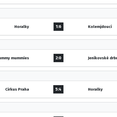
1:6
Horalky
Kolemjdoucí
2:0
ummy mummies
Jeníkovské drb
5:4
Cirkus Praha
Horalky