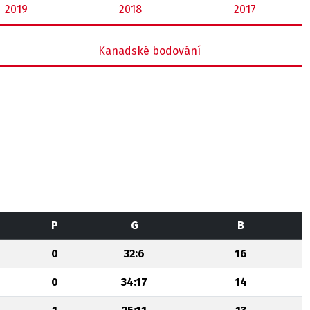
2019
2018
2017
Kanadské bodování
P
G
B
0
32:6
16
0
34:17
14