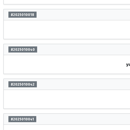
#2025010018
#2025010040
y
#2025010042
#2025010041