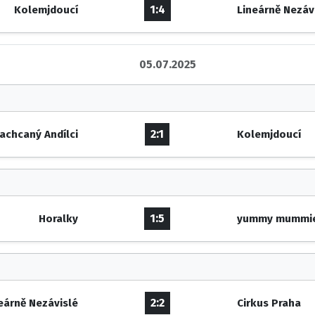
1:4
Kolemjdoucí
Lineárně Nezáv
05.07.2025
2:1
achcaný Andílci
Kolemjdoucí
1:5
Horalky
yummy mummi
2:2
eárně Nezávislé
Cirkus Praha