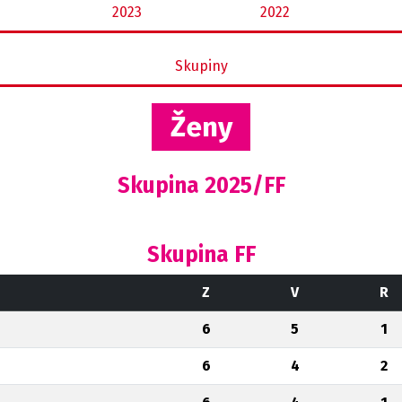
2023
2022
Skupiny
Ženy
Skupina 2025/FF
Skupina FF
Z
V
R
6
5
1
6
4
2