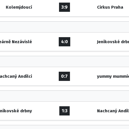
3:9
Kolemjdoucí
Cirkus Praha
4:0
eárně Nezávislé
Jeníkovské drb
0:7
achcaný Andílci
yummy mummi
1:3
eníkovské drbny
Nachcaný Andíl