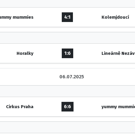
4:1
ummy mummies
Kolemjdoucí
1:6
Horalky
Lineárně Nezáv
06.07.2025
6:6
Cirkus Praha
yummy mummi