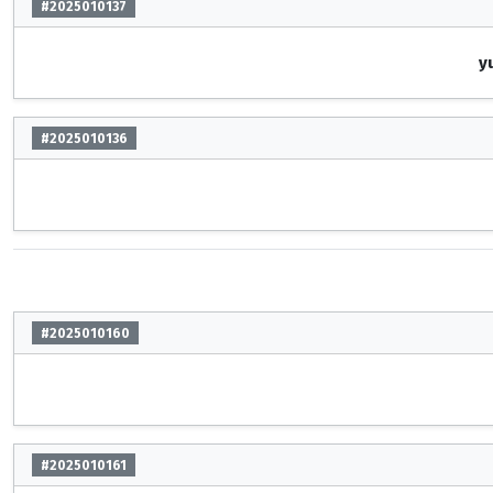
#2025010137
y
#2025010136
#2025010160
#2025010161