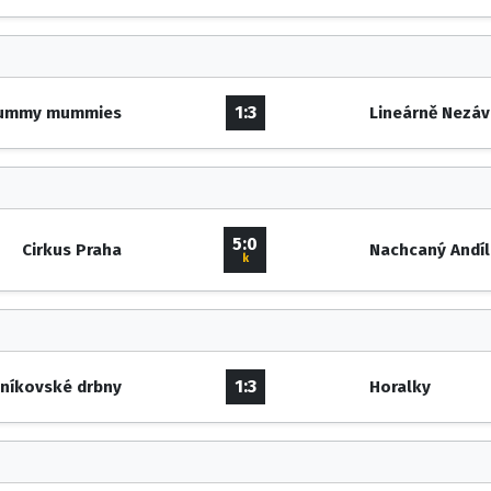
1:3
ummy mummies
Lineárně Nezáv
5:0
Cirkus Praha
Nachcaný Andíl
k
1:3
eníkovské drbny
Horalky