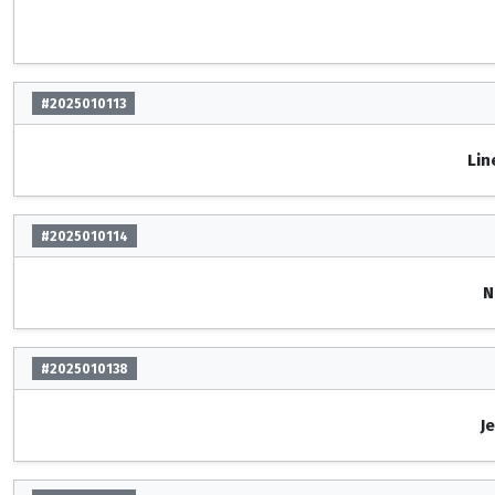
#2025010113
Lin
#2025010114
N
#2025010138
J