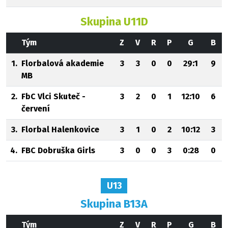
Skupina U11D
Tým
Z
V
R
P
G
B
1.
Florbalová akademie
3
3
0
0
29:1
9
MB
2.
FbC Vlci Skuteč -
3
2
0
1
12:10
6
červení
3.
Florbal Halenkovice
3
1
0
2
10:12
3
4.
FBC Dobruška Girls
3
0
0
3
0:28
0
U13
Skupina B13A
Tým
Z
V
R
P
G
B