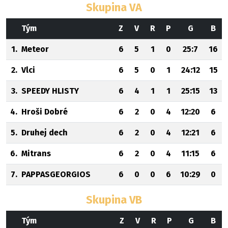
Skupina VA
Tým
Z
V
R
P
G
B
1.
Meteor
6
5
1
0
25:7
16
2.
Vlci
6
5
0
1
24:12
15
3.
SPEEDY HLISTY
6
4
1
1
25:15
13
4.
Hroši Dobré
6
2
0
4
12:20
6
5.
Druhej dech
6
2
0
4
12:21
6
6.
Mitrans
6
2
0
4
11:15
6
7.
PAPPASGEORGIOS
6
0
0
6
10:29
0
Skupina VB
Tým
Z
V
R
P
G
B