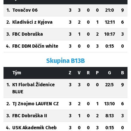
1.
Tovačov 06
3
3
0
0
21:0
9
2.
Kladiváci z Kyjova
3
2
0
1
12:11
6
3.
FBC Dobruška
3
1
0
2
10:17
3
4.
FBC DDM Děčín white
3
0
0
3
0:15
0
Skupina B13B
Tým
Z
V
R
P
G
B
1.
K1 Florbal Židenice
3
3
0
0
22:5
9
BLUE
2.
TJ Znojmo LAUFEN CZ
3
2
0
1
13:10
6
3.
FBC Dobruška II
3
1
0
2
8:13
3
4.
USK Akademik Cheb
3
0
0
3
0:15
0