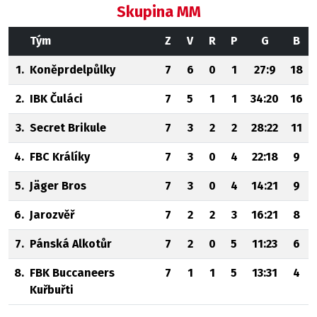
Skupina MM
Tým
Z
V
R
P
G
B
1.
Koněprdelpůlky
7
6
0
1
27:9
18
2.
IBK Čuláci
7
5
1
1
34:20
16
3.
Secret Brikule
7
3
2
2
28:22
11
4.
FBC Králíky
7
3
0
4
22:18
9
5.
Jäger Bros
7
3
0
4
14:21
9
6.
Jarozvěř
7
2
2
3
16:21
8
7.
Pánská Alkotůr
7
2
0
5
11:23
6
8.
FBK Buccaneers
7
1
1
5
13:31
4
Kuřbuřti