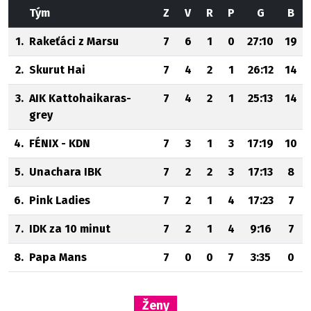
Tým
Z
V
R
P
G
B
1.
Rakeťáci z Marsu
7
6
1
0
27:10
19
2.
Skurut Hai
7
4
2
1
26:12
14
3.
AIK Kattohaikaras-
7
4
2
1
25:13
14
grey
4.
FÉNIX - KDN
7
3
1
3
17:19
10
5.
Unachara IBK
7
2
2
3
17:13
8
6.
Pink Ladies
7
2
1
4
17:23
7
7.
IDK za 10 minut
7
2
1
4
9:16
7
8.
Papa Mans
7
0
0
7
3:35
0
Ženy