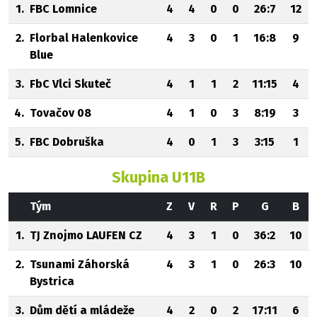
1.
FBC Lomnice
4
4
0
0
26:7
12
2.
Florbal Halenkovice
4
3
0
1
16:8
9
Blue
3.
FbC Vlci Skuteč
4
1
1
2
11:15
4
4.
Tovačov 08
4
1
0
3
8:19
3
5.
FBC Dobruška
4
0
1
3
3:15
1
Skupina U11B
Tým
Z
V
R
P
G
B
1.
TJ Znojmo LAUFEN CZ
4
3
1
0
36:2
10
2.
Tsunami Záhorská
4
3
1
0
26:3
10
Bystrica
3.
Dům dětí a mládeže
4
2
0
2
17:11
6