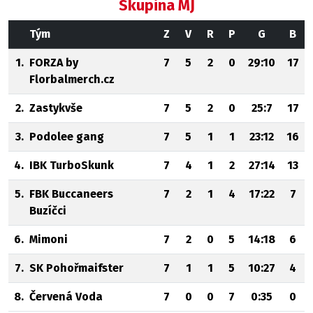
Skupina MJ
Tým
Z
V
R
P
G
B
1.
FORZA by
7
5
2
0
29:10
17
Florbalmerch.cz
2.
Zastykvše
7
5
2
0
25:7
17
3.
Podolee gang
7
5
1
1
23:12
16
4.
IBK TurboSkunk
7
4
1
2
27:14
13
5.
FBK Buccaneers
7
2
1
4
17:22
7
Buzíčci
6.
Mimoni
7
2
0
5
14:18
6
7.
SK Pohořmaifster
7
1
1
5
10:27
4
8.
Červená Voda
7
0
0
7
0:35
0