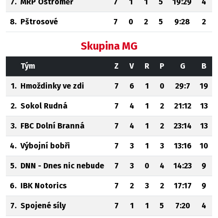
7.
MRP Ostroměř
7
1
1
5
19:29
4
8.
Pštrosové
7
0
2
5
9:28
2
Skupina MG
Tým
Z
V
R
P
G
B
1.
Hmoždinky ve zdi
7
6
1
0
29:7
19
2.
Sokol Rudná
7
4
1
2
21:12
13
3.
FBC Dolní Branná
7
4
1
2
23:14
13
4.
Výbojní bobři
7
3
1
3
13:16
10
5.
DNN - Dnes nic nebude
7
3
0
4
14:23
9
6.
IBK Notorics
7
2
3
2
17:17
9
7.
Spojené síly
7
1
1
5
7:20
4