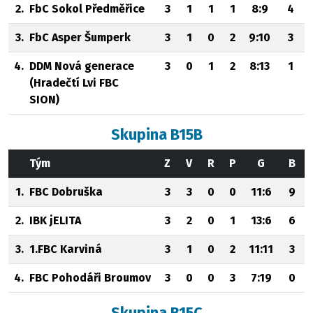
2.
FbC Sokol Předměřice
3
1
1
1
8:9
4
3.
FbC Asper Šumperk
3
1
0
2
9:10
3
4.
DDM Nová generace
3
0
1
2
8:13
1
(Hradečtí Lvi FBC
SION)
Skupina B15B
Tým
Z
V
R
P
G
B
1.
FBC Dobruška
3
3
0
0
11:6
9
2.
IBK jELITA
3
2
0
1
13:6
6
3.
1.FBC Karviná
3
1
0
2
11:11
3
4.
FBC Pohodáři Broumov
3
0
0
3
7:19
0
Skupina B15C