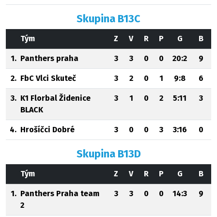
Skupina B13C
Tým
Z
V
R
P
G
B
1.
Panthers praha
3
3
0
0
20:2
9
2.
FbC Vlci Skuteč
3
2
0
1
9:8
6
3.
K1 Florbal Židenice
3
1
0
2
5:11
3
BLACK
4.
Hrošíčci Dobré
3
0
0
3
3:16
0
Skupina B13D
Tým
Z
V
R
P
G
B
1.
Panthers Praha team
3
3
0
0
14:3
9
2