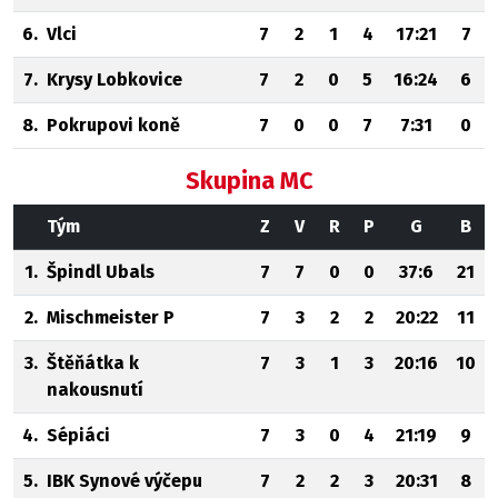
6.
Vlci
7
2
1
4
17:21
7
7.
Krysy Lobkovice
7
2
0
5
16:24
6
8.
Pokrupovi koně
7
0
0
7
7:31
0
Skupina MC
Tým
Z
V
R
P
G
B
1.
Špindl Ubals
7
7
0
0
37:6
21
2.
Mischmeister P
7
3
2
2
20:22
11
3.
Štěňátka k
7
3
1
3
20:16
10
nakousnutí
4.
Sépiáci
7
3
0
4
21:19
9
5.
IBK Synové výčepu
7
2
2
3
20:31
8