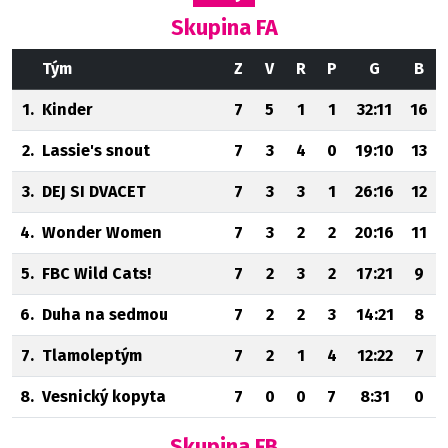
Skupina FA
Tým
Z
V
R
P
G
B
1.
Kinder
7
5
1
1
32:11
16
2.
Lassie's snout
7
3
4
0
19:10
13
3.
DEJ SI DVACET
7
3
3
1
26:16
12
4.
Wonder Women
7
3
2
2
20:16
11
5.
FBC Wild Cats!
7
2
3
2
17:21
9
6.
Duha na sedmou
7
2
2
3
14:21
8
7.
Tlamoleptým
7
2
1
4
12:22
7
8.
Vesnický kopyta
7
0
0
7
8:31
0
Skupina FB