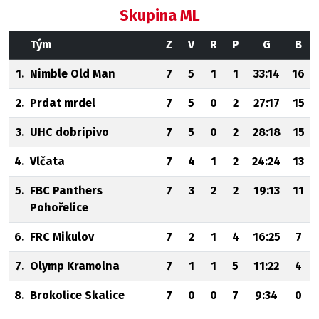
Skupina ML
Tým
Z
V
R
P
G
B
1.
Nimble Old Man
7
5
1
1
33:14
16
2.
Prdat mrdel
7
5
0
2
27:17
15
3.
UHC dobripivo
7
5
0
2
28:18
15
4.
Vlčata
7
4
1
2
24:24
13
5.
FBC Panthers
7
3
2
2
19:13
11
Pohořelice
6.
FRC Mikulov
7
2
1
4
16:25
7
7.
Olymp Kramolna
7
1
1
5
11:22
4
8.
Brokolice Skalice
7
0
0
7
9:34
0