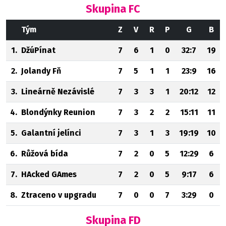
Skupina FC
Tým
Z
V
R
P
G
B
1.
DžúPínat
7
6
1
0
32:7
19
2.
Jolandy Fň
7
5
1
1
23:9
16
3.
Lineárně Nezávislé
7
3
3
1
20:12
12
4.
Blondýnky Reunion
7
3
2
2
15:11
11
5.
Galantní jelínci
7
3
1
3
19:19
10
6.
Růžová bída
7
2
0
5
12:29
6
7.
HAcked GAmes
7
2
0
5
9:17
6
8.
Ztraceno v upgradu
7
0
0
7
3:29
0
Skupina FD