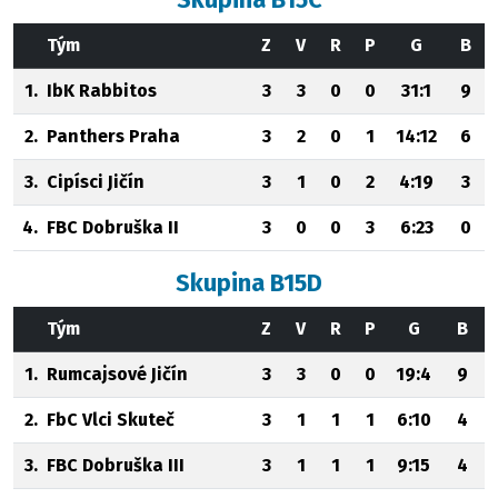
Tým
Z
V
R
P
G
B
1.
IbK Rabbitos
3
3
0
0
31:1
9
2.
Panthers Praha
3
2
0
1
14:12
6
3.
Cipísci Jičín
3
1
0
2
4:19
3
4.
FBC Dobruška II
3
0
0
3
6:23
0
Skupina B15D
Tým
Z
V
R
P
G
B
1.
Rumcajsové Jičín
3
3
0
0
19:4
9
2.
FbC Vlci Skuteč
3
1
1
1
6:10
4
3.
FBC Dobruška III
3
1
1
1
9:15
4