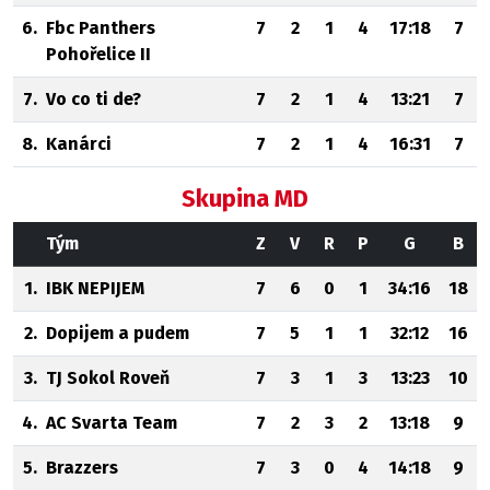
6.
Fbc Panthers
7
2
1
4
17:18
7
Pohořelice II
7.
Vo co ti de?
7
2
1
4
13:21
7
8.
Kanárci
7
2
1
4
16:31
7
Skupina MD
Tým
Z
V
R
P
G
B
1.
IBK NEPIJEM
7
6
0
1
34:16
18
2.
Dopijem a pudem
7
5
1
1
32:12
16
3.
TJ Sokol Roveň
7
3
1
3
13:23
10
4.
AC Svarta Team
7
2
3
2
13:18
9
5.
Brazzers
7
3
0
4
14:18
9