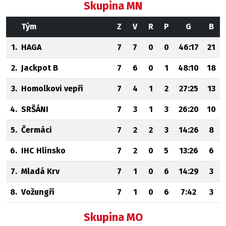
Skupina MN
Tým
Z
V
R
P
G
B
1.
HAGA
7
7
0
0
46:17
21
2.
Jackpot B
7
6
0
1
48:10
18
3.
Homolkovi vepři
7
4
1
2
27:25
13
4.
SRŠÁNI
7
3
1
3
26:20
10
5.
Čermáci
7
2
2
3
14:26
8
6.
IHC Hlinsko
7
2
0
5
13:26
6
7.
Mladá Krv
7
1
0
6
14:29
3
8.
Vožungři
7
1
0
6
7:42
3
Skupina MO