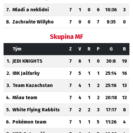
7.
Mladí a neklidní
7
1
0
6
10:36
3
8.
Zachraňte Willyho
7
0
0
7
9:35
0
Skupina MF
Tým
Z
V
R
P
G
B
1.
JEDI KNIGHTS
7
6
1
0
30:8
19
2.
IBK Jašťurky
7
5
1
1
25:14
16
3.
Team Kazachstan
7
4
1
2
25:16
13
4.
Mňau team
7
4
1
2
20:18
13
5.
White Flying Rabbits
7
2
2
3
17:17
8
6.
Pokémon team
7
1
1
5
11:26
4