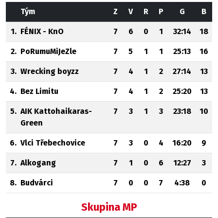
Tým
Z
V
R
P
G
B
1.
FÉNIX - KnO
7
6
0
1
32:14
18
2.
PoRumuMiJeZle
7
5
1
1
25:13
16
3.
Wrecking boyzz
7
4
1
2
27:14
13
4.
Bez Limitu
7
4
1
2
25:20
13
5.
AIK Kattohaikaras-
7
3
1
3
23:18
10
Green
6.
Vlci Třebechovice
7
3
0
4
16:20
9
7.
Alkogang
7
1
0
6
12:27
3
8.
Budvárci
7
0
0
7
4:38
0
Skupina MP