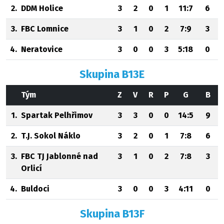
2.
DDM Holice
3
2
0
1
11:7
6
3.
FBC Lomnice
3
1
0
2
7:9
3
4.
Neratovice
3
0
0
3
5:18
0
Skupina B13E
Tým
Z
V
R
P
G
B
1.
Spartak Pelhřimov
3
3
0
0
14:5
9
2.
T.J. Sokol Náklo
3
2
0
1
7:8
6
3.
FBC TJ Jablonné nad
3
1
0
2
7:8
3
Orlicí
4.
Buldoci
3
0
0
3
4:11
0
Skupina B13F