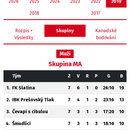
2026
2025
2024
2023
2022
2019
2018
2017
Rozpis +
Skupiny
Kanadské
Výsledky
bodování
Muži
Skupina MA
Tým
Z
V
R
P
G
B
1.
FK Slatina
7
6
1
0
26:10
19
2.
IBK Prešovský Tlak
7
4
1
2
23:16
13
3.
Čevapi s cibulou
7
3
1
3
17:20
10
4.
Šmudlíci
7
3
1
3
18:16
10