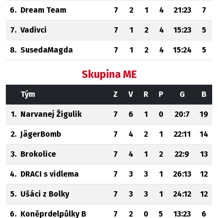
6.
Dream Team
7
2
1
4
21:23
7
7.
Vadivci
7
1
2
4
15:23
5
8.
SusedaMagda
7
1
2
4
15:24
5
Skupina ME
Tým
Z
V
R
P
G
B
1.
Narvanej Žigulik
7
6
1
0
20:7
19
2.
JägerBomb
7
4
2
1
22:11
14
3.
Brokolice
7
4
1
2
22:9
13
4.
DRACI s vidlema
7
3
3
1
26:13
12
5.
Ušáci z Bolky
7
3
3
1
24:12
12
6.
Koněprdelpůlky B
7
2
0
5
13:23
6