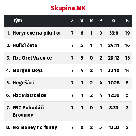
Skupina MK
Tým
Z
V
R
P
G
B
1.
Horynové na pikniku
7
6
1
0
33:8
19
2.
Hulící četa
7
5
1
1
24:11
16
3.
Fbc Orel Vizovice
7
5
0
2
29:12
15
4.
Morgan Boys
7
4
2
1
30:10
14
5.
Hegešáci
7
1
2
4
17:28
5
6.
Fbc Mistrovice
7
1
2
4
12:30
5
7.
FBC Pohodáři
7
1
0
6
8:35
3
Broumov
8.
No money no funny
7
0
2
5
13:32
2