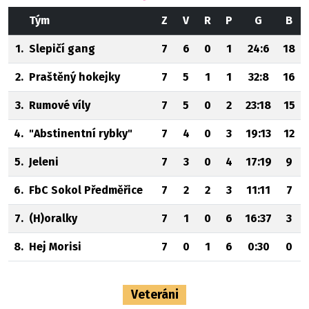
Tým
Z
V
R
P
G
B
1.
Slepičí gang
7
6
0
1
24:6
18
2.
Praštěný hokejky
7
5
1
1
32:8
16
3.
Rumové víly
7
5
0
2
23:18
15
4.
"Abstinentní rybky"
7
4
0
3
19:13
12
5.
Jeleni
7
3
0
4
17:19
9
6.
FbC Sokol Předměřice
7
2
2
3
11:11
7
7.
(H)oralky
7
1
0
6
16:37
3
8.
Hej Morisi
7
0
1
6
0:30
0
Veteráni