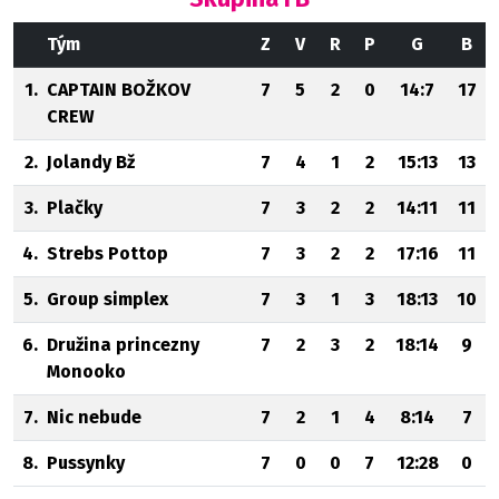
Tým
Z
V
R
P
G
B
1.
CAPTAIN BOŽKOV
7
5
2
0
14:7
17
CREW
2.
Jolandy Bž
7
4
1
2
15:13
13
3.
Plačky
7
3
2
2
14:11
11
4.
Strebs Pottop
7
3
2
2
17:16
11
5.
Group simplex
7
3
1
3
18:13
10
6.
Družina princezny
7
2
3
2
18:14
9
Monooko
7.
Nic nebude
7
2
1
4
8:14
7
8.
Pussynky
7
0
0
7
12:28
0