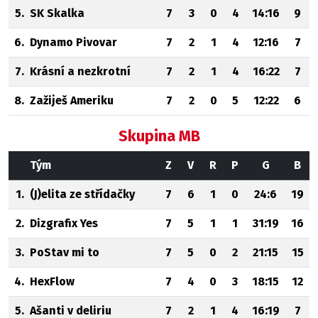
5.
SK Skalka
7
3
0
4
14:16
9
6.
Dynamo Pivovar
7
2
1
4
12:16
7
7.
Krásní a nezkrotní
7
2
1
4
16:22
7
8.
Zažiješ Ameriku
7
2
0
5
12:22
6
Skupina MB
Tým
Z
V
R
P
G
B
1.
(J)elita ze střídačky
7
6
1
0
24:6
19
2.
Dizgrafix Yes
7
5
1
1
31:19
16
3.
PoStav mi to
7
5
0
2
21:15
15
4.
HexFlow
7
4
0
3
18:15
12
5.
Ašanti v deliriu
7
2
1
4
16:19
7