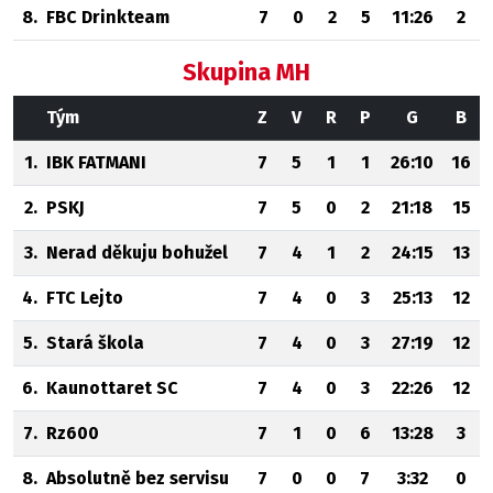
8.
FBC Drinkteam
7
0
2
5
11:26
2
Skupina MH
Tým
Z
V
R
P
G
B
1.
IBK FATMANI
7
5
1
1
26:10
16
2.
PSKJ
7
5
0
2
21:18
15
3.
Nerad děkuju bohužel
7
4
1
2
24:15
13
4.
FTC Lejto
7
4
0
3
25:13
12
5.
Stará škola
7
4
0
3
27:19
12
6.
Kaunottaret SC
7
4
0
3
22:26
12
7.
Rz600
7
1
0
6
13:28
3
8.
Absolutně bez servisu
7
0
0
7
3:32
0