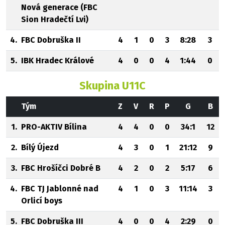
Nová generace (FBC
Sion Hradečtí Lvi)
4.
FBC Dobruška II
4
1
0
3
8:28
3
5.
IBK Hradec Králové
4
0
0
4
1:44
0
Skupina U11C
Tým
Z
V
R
P
G
B
1.
PRO-AKTIV Bílina
4
4
0
0
34:1
12
2.
Bílý Újezd
4
3
0
1
21:12
9
3.
FBC Hrošíčci Dobré B
4
2
0
2
5:17
6
4.
FBC TJ Jablonné nad
4
1
0
3
11:14
3
Orlicí boys
5.
FBC Dobruška III
4
0
0
4
2:29
0