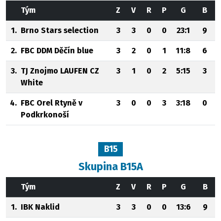
Tým
Z
V
R
P
G
B
1.
Brno Stars selection
3
3
0
0
23:1
9
2.
FBC DDM Děčín blue
3
2
0
1
11:8
6
3.
TJ Znojmo LAUFEN CZ
3
1
0
2
5:15
3
White
4.
FBC Orel Rtyně v
3
0
0
3
3:18
0
Podkrkonoší
B15
Skupina B15A
Tým
Z
V
R
P
G
B
1.
IBK Naklid
3
3
0
0
13:6
9