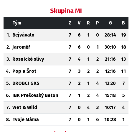
Skupina MI
Tým
Z
V
R
P
G
B
1.
Bejvávalo
7
6
1
0
28:14
19
2.
Jaroměř
7
6
0
1
30:10
18
3.
Rosnické slívy
7
4
1
2
21:16
13
4.
Pop a Šrot
7
3
2
2
12:16
11
5.
DROBCI GKS
7
2
1
4
13:20
7
6.
IBK Prešovský Beton
7
1
2
4
15:18
5
7.
Wet & Wild
7
0
4
3
10:17
4
8.
Tvoje Máma
7
0
1
6
10:28
1