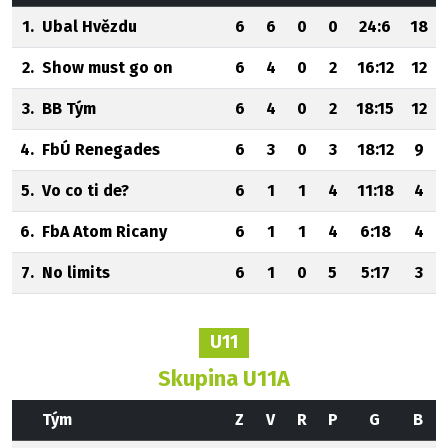
1.
Ubal Hvězdu
6
6
0
0
24:6
18
2.
Show must go on
6
4
0
2
16:12
12
3.
BB Tým
6
4
0
2
18:15
12
4.
FbÚ Renegades
6
3
0
3
18:12
9
5.
Vo co ti de?
6
1
1
4
11:18
4
6.
FbA Atom Ricany
6
1
1
4
6:18
4
7.
No limits
6
1
0
5
5:17
3
U11
Skupina U11A
Tým
Z
V
R
P
G
B