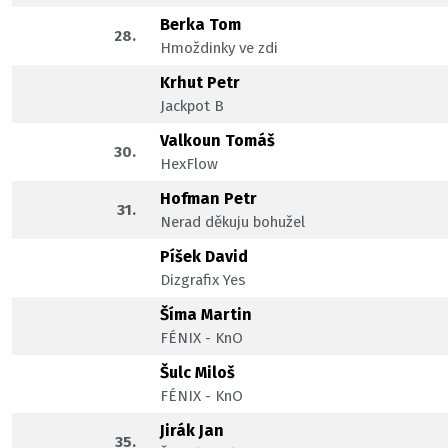
Berka Tom
28.
Hmoždinky ve zdi
Krhut Petr
Jackpot B
Valkoun Tomáš
30.
HexFlow
Hofman Petr
31.
Nerad děkuju bohužel
Píšek David
Dizgrafix Yes
Šíma Martin
FÉNIX - KnO
Šulc Miloš
FÉNIX - KnO
Jirák Jan
35.