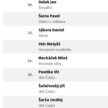
Dušek Jan
20.
Šmudlíci
Šusta Pavel
DRACI s vidlema
Sýkora Daniel
22.
HAGA
Velc Matyáš
Horynové na pikniku
Macháček Miloš
24.
Rosnické slívy
Pavelka Vít
25.
IBK Čuláci
Šafařovský Jiří
IBK Čuláci
Šarša Ondřej
IBK Čuláci