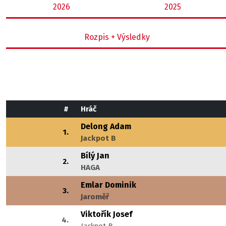
2026
2025
Rozpis + Výsledky
#
Hráč
Delong Adam
1.
Jackpot B
Bílý Jan
2.
HAGA
Emlar Dominik
3.
Jaroměř
Viktořík Josef
4.
Jackpot B