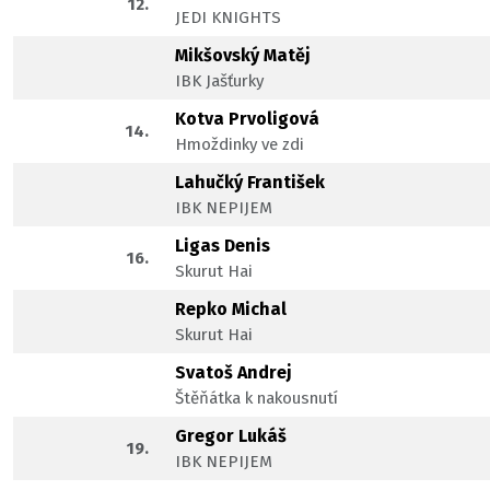
12.
JEDI KNIGHTS
Mikšovský Matěj
IBK Jašťurky
Kotva Prvoligová
14.
Hmoždinky ve zdi
Lahučký František
IBK NEPIJEM
Ligas Denis
16.
Skurut Hai
Repko Michal
Skurut Hai
Svatoš Andrej
Štěňátka k nakousnutí
Gregor Lukáš
19.
IBK NEPIJEM