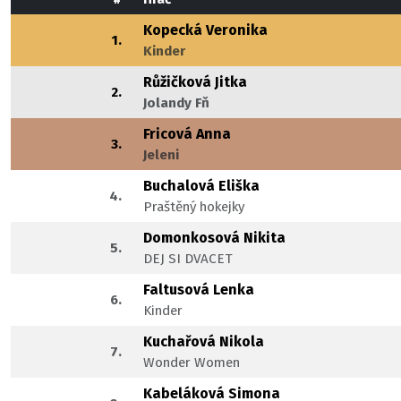
Kopecká Veronika
1.
Kinder
Růžičková Jitka
2.
Jolandy Fň
Fricová Anna
3.
Jeleni
Buchalová Eliška
4.
Praštěný hokejky
Domonkosová Nikita
5.
DEJ SI DVACET
Faltusová Lenka
6.
Kinder
Kuchařová Nikola
7.
Wonder Women
Kabeláková Simona