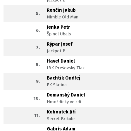
Renčín Jakub
5.
Nimble Old Man
Jenka Petr
6.
Špindl Ubals
Rýpar Josef
7.
Jackpot B
Havel Daniel
8.
IBK Prešovský Tlak
Bachtík Ondřej
9.
FK Slatina
Domanský Daniel
10.
Hmoždinky ve zdi
Kohoutek Jiří
11.
Secret Brikule
Gabris Adam