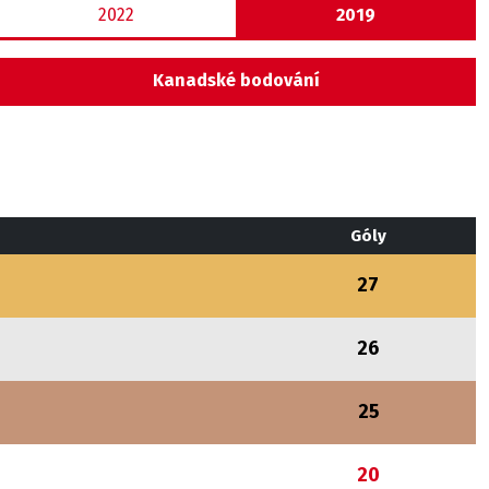
2022
2019
Kanadské bodování
Góly
27
26
25
20