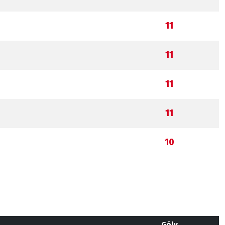
11
11
11
11
10
Góly