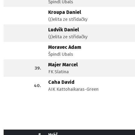
Špindl Ubals
Kroupa Daniel
(J)elita ze střídačky
Ludvík Daniel
(J)elita ze střídačky
Moravec Adam
Špindl Ubals
Majer Marcel
39.
FK Slatina
Caha David
40.
AIK Kattohaikaras-Green
#
Hráč