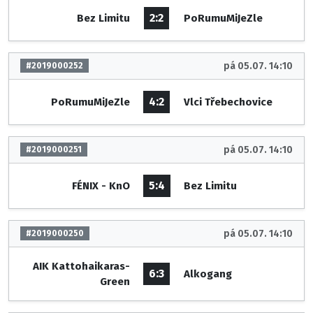
2:2
Bez Limitu
PoRumuMiJeZle
pá 05.07. 14:10
#2019000252
4:2
PoRumuMiJeZle
Vlci Třebechovice
pá 05.07. 14:10
#2019000251
5:4
FÉNIX - KnO
Bez Limitu
pá 05.07. 14:10
#2019000250
AIK Kattohaikaras-
6:3
Alkogang
Green