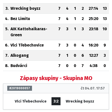
3.
Wrecking boyzz
7
4
1
2
27:14
13
4.
Bez Limitu
7
4
1
2
25:20
13
5.
AIK Kattohaikaras-
7
3
1
3
23:18
10
Green
6.
Vlci Třebechovice
7
3
0
4
16:20
9
7.
Alkogang
7
1
0
6
12:27
3
8.
Budvárci
7
0
0
7
4:38
0
Zápasy skupiny - Skupina MO
čt 04.07. 17:57
#2019000057
3:2
Vlci Třebechovice
Wrecking boyzz