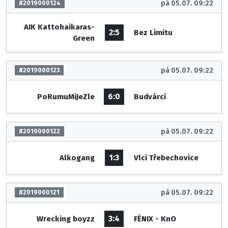
pá 05.07. 09:22
#2019000124
AIK Kattohaikaras-
2:5
Bez Limitu
Green
pá 05.07. 09:22
#2019000123
6:0
PoRumuMiJeZle
Budvárci
pá 05.07. 09:22
#2019000122
1:3
Alkogang
Vlci Třebechovice
pá 05.07. 09:22
#2019000121
3:4
Wrecking boyzz
FÉNIX - KnO