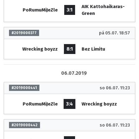
AIK Kattohaikaras-
3:1
PoRumuMiJeZle
Green
pá 05.07. 18:57
#2019000377
8:1
Wrecking boyzz
Bez Limitu
06.07.2019
so 06.07. 11:23
#2019000441
3:4
PoRumuMiJeZle
Wrecking boyzz
so 06.07. 11:23
#2019000442