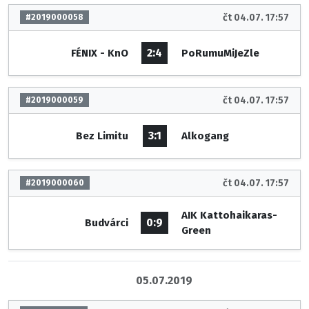
čt 04.07. 17:57
#2019000058
2:4
FÉNIX - KnO
PoRumuMiJeZle
čt 04.07. 17:57
#2019000059
3:1
Bez Limitu
Alkogang
čt 04.07. 17:57
#2019000060
AIK Kattohaikaras-
0:9
Budvárci
Green
05.07.2019