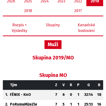
2026
2025
2024
2023
2022
2019
2018
2017
Rozpis +
Skupiny
Kanadské
Výsledky
bodování
Muži
Skupina 2019/MO
Skupina MO
Tým
Z
V
R
P
G
B
1.
FÉNIX - KnO
7
6
0
1
32:14
18
2.
PoRumuMiJeZle
7
5
1
1
25:13
16