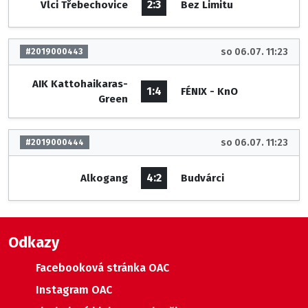
2:3
Vlci Třebechovice
Bez Limitu
so 06.07. 11:23
#2019000443
AIK Kattohaikaras-
1:4
FÉNIX - KnO
Green
so 06.07. 11:23
#2019000444
4:2
Alkogang
Budvárci
Odkazy
Facebooková stránka OAC
Instagram OAC