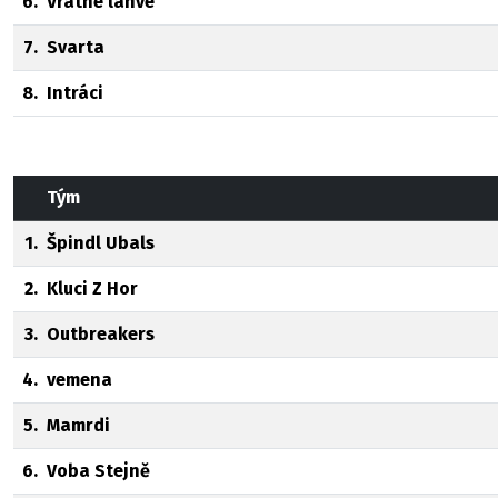
6.
Vratné lahve
7.
Svarta
8.
Intráci
Tým
1.
Špindl Ubals
2.
Kluci Z Hor
3.
Outbreakers
4.
vemena
5.
Mamrdi
6.
Voba Stejně