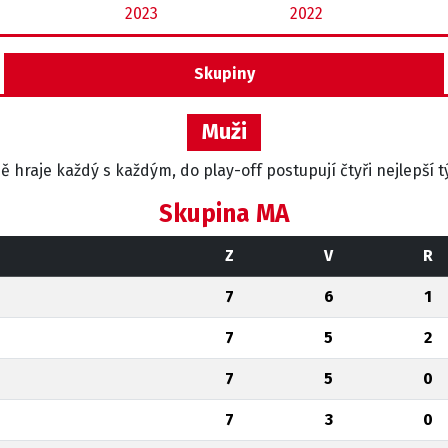
2023
2022
Skupiny
Muži
ě hraje každý s každým, do play-off postupují čtyři nejlepší
Skupina MA
Z
V
R
7
6
1
7
5
2
7
5
0
7
3
0