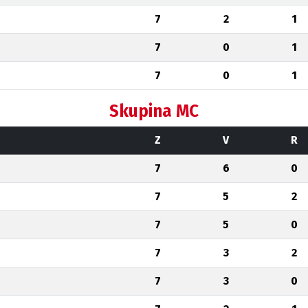
7
2
1
7
0
1
7
0
1
Skupina MC
Z
V
R
7
6
0
7
5
2
7
5
0
7
3
2
7
3
0