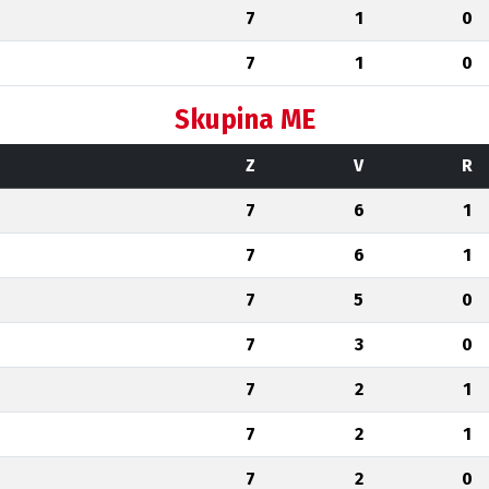
7
1
0
7
1
0
Skupina ME
Z
V
R
7
6
1
7
6
1
7
5
0
7
3
0
7
2
1
7
2
1
7
2
0