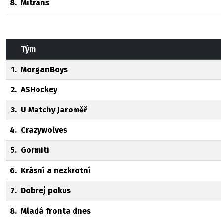
8.
Mitrans
Tým
1.
MorganBoys
2.
ASHockey
3.
U Matchy Jaroměř
4.
Crazywolves
5.
Gormiti
6.
Krásní a nezkrotní
7.
Dobrej pokus
8.
Mladá fronta dnes