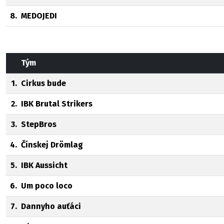
8.
MEDOJEDI
Tým
1.
Cirkus bude
2.
IBK Brutal Strikers
3.
StepBros
4.
Čínskej Drömlag
5.
IBK Aussicht
6.
Um poco loco
7.
Dannyho auťáci