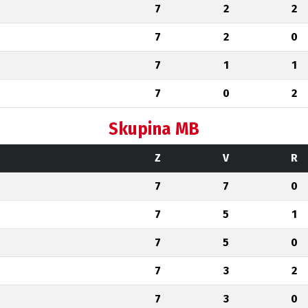
7
2
2
7
2
0
7
1
1
7
0
2
Skupina MB
Z
V
R
7
7
0
7
5
1
7
5
0
7
3
2
7
3
0