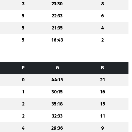
3
23:30
8
5
22:33
6
5
21:35
4
5
16:43
2
P
G
B
0
44:15
21
1
30:15
16
2
35:18
15
2
32:33
11
4
29:36
9