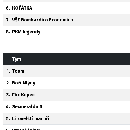
6.
KOŤÁTKA
7.
VŠE Bombardiro Economico
8.
PKM legendy
Tým
1.
Team
2.
Boží Mlýny
3.
Fbc Kopec
4.
Sexmeralda D
5.
Litovelští machři