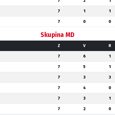
7
2
1
7
1
1
7
0
0
Skupina MD
Z
V
R
7
6
1
7
5
1
7
3
3
7
4
0
7
3
1
7
2
0