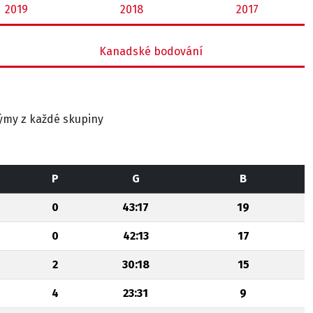
2019
2018
2017
Kanadské bodování
 týmy z každé skupiny
P
G
B
0
43:17
19
0
42:13
17
2
30:18
15
4
23:31
9