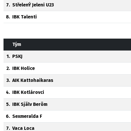
7.
StřelenÝ Jeleni U23
8.
IBK Talenti
Tým
1.
PSKJ
2.
IBK Holice
3.
AIK Kattohaikaras
4.
IBK Kotlárovci
5.
IBK Själv Beröm
6.
Sexmeralda F
7.
Vaca Loca