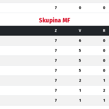
7
0
0
Skupina MF
Z
V
R
7
6
0
7
5
0
7
5
0
7
5
0
7
2
1
7
1
2
7
1
1