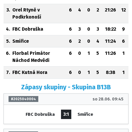
3.
Orel Rtyně v
6
4
0
2
21:26
12
Podkrkonoší
4.
FBC Dobruška
6
3
0
3
18:22
9
5.
Smiřice
6
2
0
4
11:24
6
6.
Florbal Primátor
6
0
1
5
11:26
1
Náchod Medvědi
7.
FBC Kutná Hora
6
0
1
5
8:38
1
Zápasy skupiny - Skupina B13B
so 28.06. 09:45
#2025040004
3:1
FBC Dobruška
Smiřice