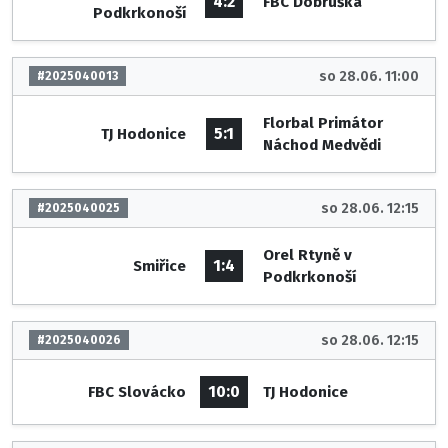
4:2
FBC Dobruška
Podkrkonoší
so 28.06. 11:00
#2025040013
Florbal Primátor
5:1
TJ Hodonice
Náchod Medvědi
so 28.06. 12:15
#2025040025
Orel Rtyně v
1:4
Smiřice
Podkrkonoší
so 28.06. 12:15
#2025040026
10:0
FBC Slovácko
TJ Hodonice