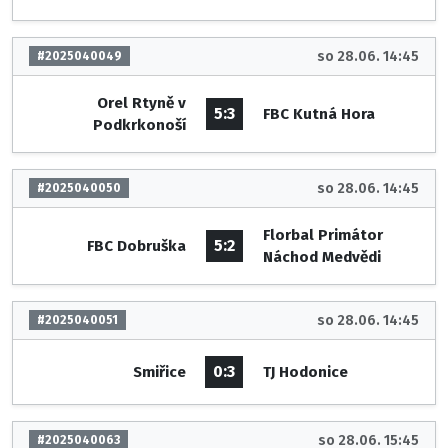
so 28.06. 14:45
#2025040049
Orel Rtyně v
5:3
FBC Kutná Hora
Podkrkonoší
so 28.06. 14:45
#2025040050
Florbal Primátor
5:2
FBC Dobruška
Náchod Medvědi
so 28.06. 14:45
#2025040051
0:3
Smiřice
TJ Hodonice
so 28.06. 15:45
#2025040063