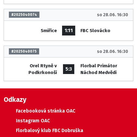
so 28.06. 16:30
#2025040074
1:11
Smiřice
FBC Slovácko
so 28.06. 16:30
#2025040075
Orel Rtyně v
Florbal Primátor
5:3
Podkrkonoší
Náchod Medvědi
Odkazy
Facebooková stránka OAC
Instagram OAC
Florbalový klub FBC Dobruška