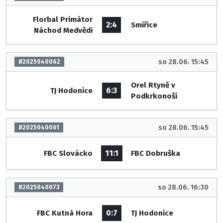
Florbal Primátor
2:4
Smiřice
Náchod Medvědi
so 28.06. 15:45
#2025040062
Orel Rtyně v
6:3
TJ Hodonice
Podkrkonoší
so 28.06. 15:45
#2025040061
11:1
FBC Slovácko
FBC Dobruška
so 28.06. 16:30
#2025040073
0:7
FBC Kutná Hora
TJ Hodonice