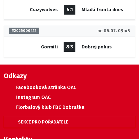
4:1
Crazywolves
Mladá fronta dnes
ne 06.07. 09:45
#2025000412
8:3
Gormiti
Dobrej pokus
Odkazy
Facebooková stránka OAC
Instagram OAC
Florbalový klub FBC Dobruška
SEKCE PRO POŘADATELE