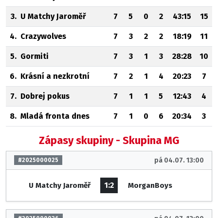
3.
U Matchy Jaroměř
7
5
0
2
43:15
15
4.
Crazywolves
7
3
2
2
18:19
11
5.
Gormiti
7
3
1
3
28:28
10
6.
Krásní a nezkrotní
7
2
1
4
20:23
7
7.
Dobrej pokus
7
1
1
5
12:43
4
8.
Mladá fronta dnes
7
1
0
6
20:34
3
Zápasy skupiny - Skupina MG
pá 04.07. 13:00
#2025000025
1:2
U Matchy Jaroměř
MorganBoys