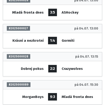
pá 04.07. 13:00
#2025000026
3:5
Mladá fronta dnes
ASHockey
pá 04.07. 13:00
#2025000027
1:4
Krásní a nezkrotní
Gormiti
pá 04.07. 13:15
#2025000028
2:2
Dobrej pokus
Crazywolves
pá 04.07. 15:30
#2025000089
9:3
MorganBoys
Mladá fronta dnes