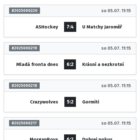
so 05.07. 11:15
#2025000220
7:4
ASHockey
U Matchy Jaroměř
so 05.07. 11:15
#2025000219
6:2
Mladá fronta dnes
Krásní a nezkrotní
so 05.07. 11:15
#2025000218
5:2
Crazywolves
Gormiti
so 05.07. 11:15
#2025000217
6:2
MorganBoys
Dobrej pokus