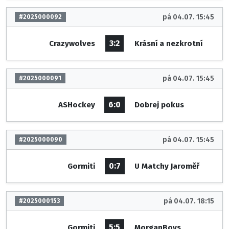
pá 04.07. 15:45
#2025000092
3:2
Crazywolves
Krásní a nezkrotní
pá 04.07. 15:45
#2025000091
6:0
ASHockey
Dobrej pokus
pá 04.07. 15:45
#2025000090
0:7
Gormiti
U Matchy Jaroměř
pá 04.07. 18:15
#2025000153
5:5
Gormiti
MorganBoys