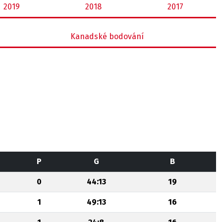
2019
2018
2017
Kanadské bodování
P
G
B
0
44:13
19
1
49:13
16