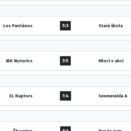
5:3
Los Pantános
Stará škola
3:5
IBK Notorics
Mloci v akci
1:4
EL Raptors
Sexmeralda A
5:1