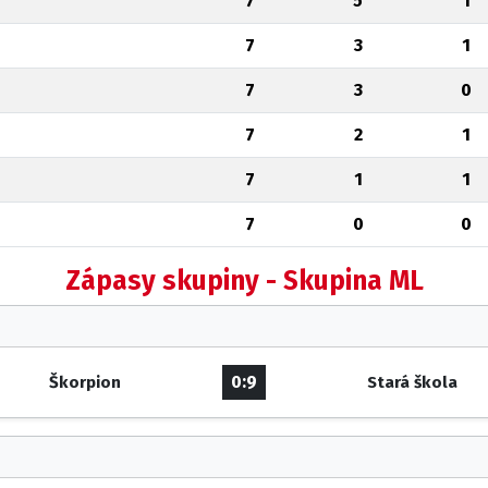
7
5
1
7
3
1
7
3
0
7
2
1
7
1
1
7
0
0
Zápasy skupiny - Skupina ML
0:9
Škorpion
Stará škola