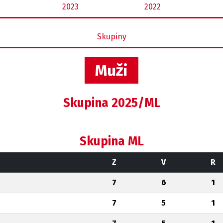
2023
2022
Skupiny
Muži
Skupina 2025/ML
Skupina ML
Z
V
R
7
6
1
7
5
1