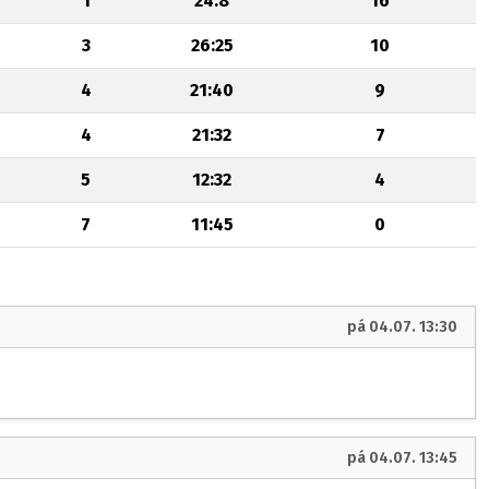
1
24:8
16
3
26:25
10
4
21:40
9
4
21:32
7
5
12:32
4
7
11:45
0
pá 04.07. 13:30
pá 04.07. 13:45