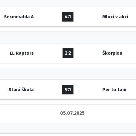
4:1
Sexmeralda A
Mloci v akci
2:2
EL Raptors
Škorpion
9:1
Stará škola
Per to tam
05.07.2025