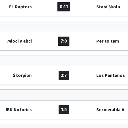
0:11
EL Raptors
Stará škola
7:0
Mloci v akci
Per to tam
2:7
Škorpion
Los Pantános
1:5
IBK Notorics
Sexmeralda A