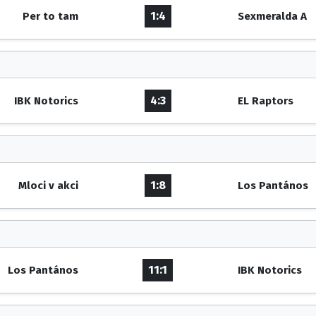
1:4
Per to tam
Sexmeralda A
4:3
IBK Notorics
EL Raptors
1:8
Mloci v akci
Los Pantános
11:1
Los Pantános
IBK Notorics