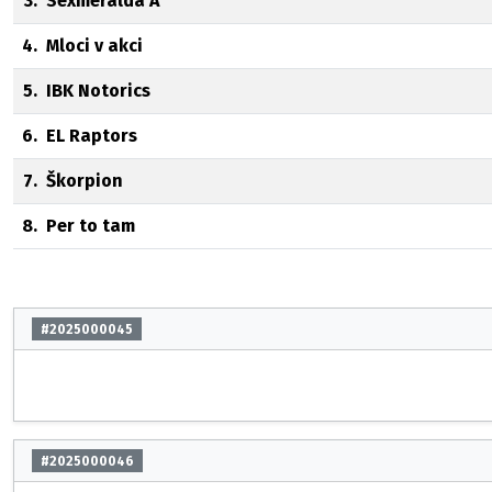
3.
Sexmeralda A
4.
Mloci v akci
5.
IBK Notorics
6.
EL Raptors
7.
Škorpion
8.
Per to tam
#2025000045
#2025000046