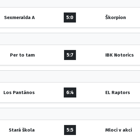
5:0
Sexmeralda A
Škorpion
5:7
Per to tam
IBK Notorics
6:4
Los Pantános
EL Raptors
5:5
Stará škola
Mloci v akci