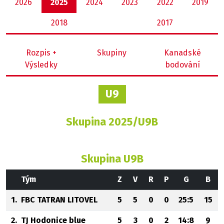
2026
2025
2024
2023
2022
2019
2018
2017
Rozpis +
Skupiny
Kanadské
Výsledky
bodování
U9
Skupina 2025/U9B
Skupina U9B
Tým
Z
V
R
P
G
B
1.
FBC TATRAN LITOVEL
5
5
0
0
25:5
15
2.
TJ Hodonice blue
5
3
0
2
14:8
9