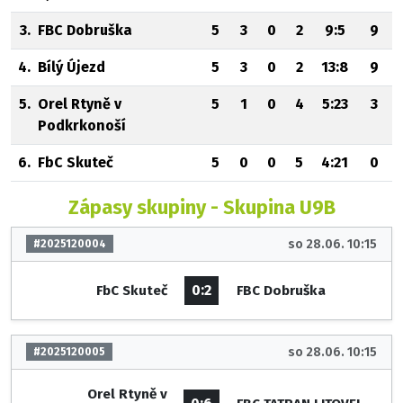
3.
FBC Dobruška
5
3
0
2
9:5
9
4.
Bílý Újezd
5
3
0
2
13:8
9
5.
Orel Rtyně v
5
1
0
4
5:23
3
Podkrkonoší
6.
FbC Skuteč
5
0
0
5
4:21
0
Zápasy skupiny - Skupina U9B
so 28.06. 10:15
#2025120004
0:2
FbC Skuteč
FBC Dobruška
so 28.06. 10:15
#2025120005
Orel Rtyně v