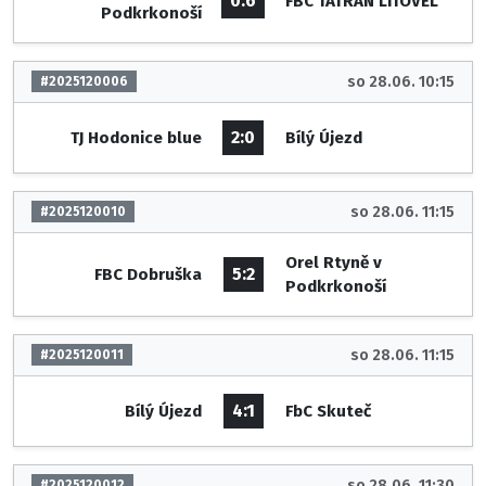
0:6
FBC TATRAN LITOVEL
Podkrkonoší
so 28.06. 10:15
#2025120006
2:0
TJ Hodonice blue
Bílý Újezd
so 28.06. 11:15
#2025120010
Orel Rtyně v
5:2
FBC Dobruška
Podkrkonoší
so 28.06. 11:15
#2025120011
4:1
Bílý Újezd
FbC Skuteč
so 28.06. 11:30
#2025120012