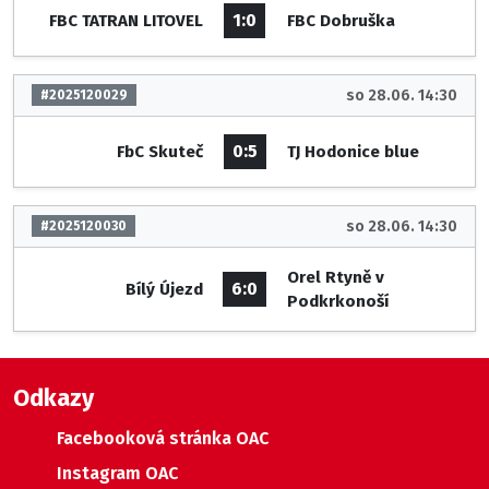
1:0
FBC TATRAN LITOVEL
FBC Dobruška
so 28.06. 14:30
#2025120029
0:5
FbC Skuteč
TJ Hodonice blue
so 28.06. 14:30
#2025120030
Orel Rtyně v
6:0
Bílý Újezd
Podkrkonoší
Odkazy
Facebooková stránka OAC
Instagram OAC