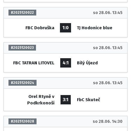
so 28.06. 13:45
#2025120022
1:0
FBC Dobruška
TJ Hodonice blue
so 28.06. 13:45
#2025120023
4:1
FBC TATRAN LITOVEL
Bílý Újezd
so 28.06. 13:45
#2025120024
Orel Rtyně v
3:1
FbC Skuteč
Podkrkonoší
so 28.06. 14:30
#2025120028