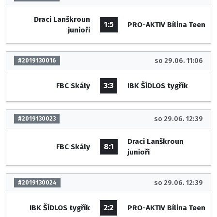
Draci Lanškroun
1:5
PRO-AKTIV Bílina Teen
junioři
so 29.06. 11:06
#2019130016
3:3
FBC Skály
IBK ŠÍDLOS tygřík
so 29.06. 12:39
#2019130023
Draci Lanškroun
8:1
FBC Skály
junioři
so 29.06. 12:39
#2019130024
2:2
IBK ŠÍDLOS tygřík
PRO-AKTIV Bílina Teen