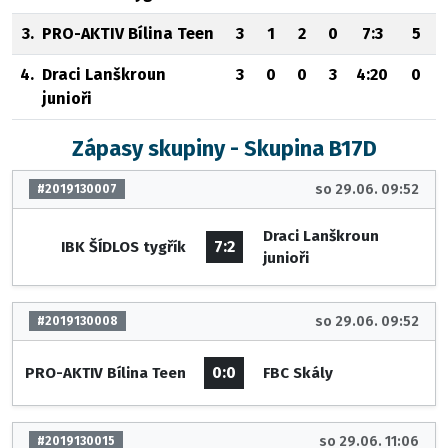
3.
PRO-AKTIV Bílina Teen
3
1
2
0
7:3
5
4.
Draci Lanškroun
3
0
0
3
4:20
0
junioři
Zápasy skupiny - Skupina B17D
so 29.06. 09:52
#2019130007
Draci Lanškroun
7:2
IBK ŠÍDLOS tygřík
junioři
so 29.06. 09:52
#2019130008
0:0
PRO-AKTIV Bílina Teen
FBC Skály
so 29.06. 11:06
#2019130015