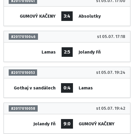
st 05.07. 17:00
#2017010041
3:4
GUMOVÝ KAČENY
Absolutky
st 05.07. 17:18
#2017010046
2:5
Lamas
Jolandy Fň
st 05.07. 19:24
#2017010053
0:4
Gothaj v sandálech
Lamas
st 05.07. 19:42
#2017010058
9:0
Jolandy Fň
GUMOVÝ KAČENY