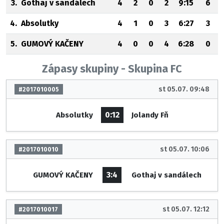
3.
Gothaj v sandálech
4
2
0
2
9:15
6
4.
Absolutky
4
1
0
3
6:27
3
5.
GUMOVÝ KAČENY
4
0
0
4
6:28
0
Zápasy skupiny - Skupina FC
st 05.07. 09:48
#2017010005
0:12
Absolutky
Jolandy Fň
st 05.07. 10:06
#2017010010
3:4
GUMOVÝ KAČENY
Gothaj v sandálech
st 05.07. 12:12
#2017010017