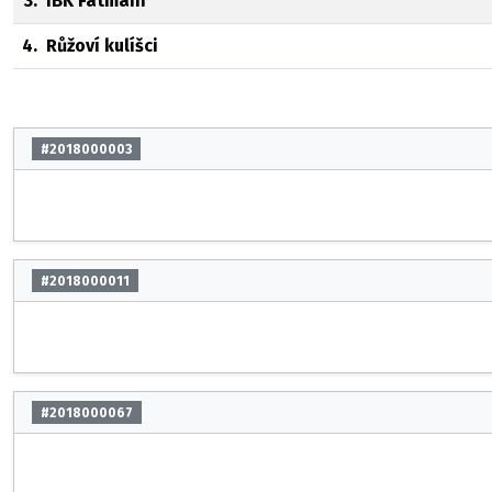
3.
IBK Fatmani
4.
Růžoví kulíšci
#2018000003
#2018000011
#2018000067