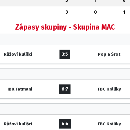
3
1
0
3
0
1
Zápasy skupiny - Skupina MAC
3:5
Růžoví kulíšci
Pop a Šrot
6:7
IBK Fatmani
FBC Králíky
4:4
Růžoví kulíšci
FBC Králíky