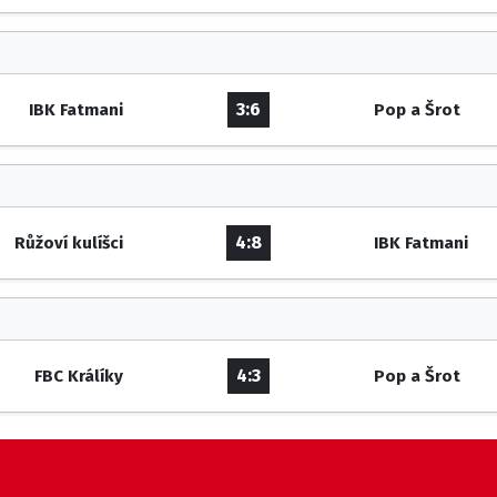
3:6
IBK Fatmani
Pop a Šrot
4:8
Růžoví kulíšci
IBK Fatmani
4:3
FBC Králíky
Pop a Šrot