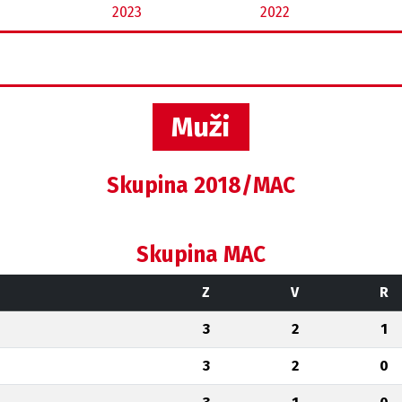
2023
2022
Muži
Skupina 2018/MAC
Skupina MAC
Z
V
R
3
2
1
3
2
0