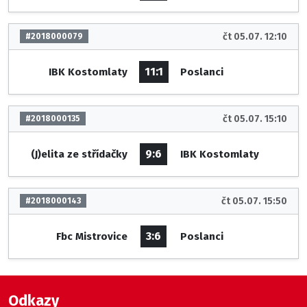
čt 05.07. 12:10
#2018000079
11:1
IBK Kostomlaty
Poslanci
čt 05.07. 15:10
#2018000135
9:6
(J)elita ze střídačky
IBK Kostomlaty
čt 05.07. 15:50
#2018000143
3:6
Fbc Mistrovice
Poslanci
Odkazy