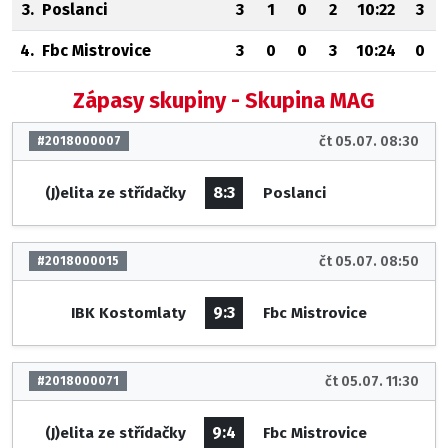
3.
Poslanci
3
1
0
2
10:22
3
4.
Fbc Mistrovice
3
0
0
3
10:24
0
Zápasy skupiny - Skupina MAG
čt 05.07. 08:30
#2018000007
8:3
(J)elita ze střídačky
Poslanci
čt 05.07. 08:50
#2018000015
9:3
IBK Kostomlaty
Fbc Mistrovice
čt 05.07. 11:30
#2018000071
9:4
(J)elita ze střídačky
Fbc Mistrovice