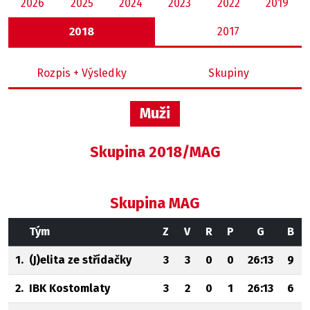
2026
2025
2024
2023
2022
2019
2018
2017
Rozpis + Výsledky
Skupiny
Muži
Skupina 2018/MAG
Skupina MAG
Tým
Z
V
R
P
G
B
1.
(J)elita ze střídačky
3
3
0
0
26:13
9
2.
IBK Kostomlaty
3
2
0
1
26:13
6