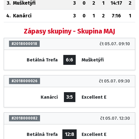
3.
Mušketýři
3
0
2
1
14:17
2
4.
Kanárci
3
0
1
2
7:16
1
Zápasy skupiny - Skupina MAJ
čt 05.07. 09:10
#2018000018
6:6
Betálná Trefa
Mušketýři
čt 05.07. 09:30
#2018000026
3:5
Kanárci
Excellent E
čt 05.07. 12:30
#2018000082
12:8
Betálná Trefa
Excellent E