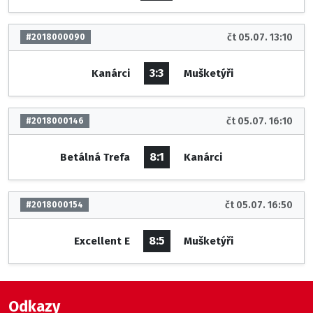
čt 05.07. 13:10
#2018000090
3:3
Kanárci
Mušketýři
čt 05.07. 16:10
#2018000146
8:1
Betálná Trefa
Kanárci
čt 05.07. 16:50
#2018000154
8:5
Excellent E
Mušketýři
Odkazy