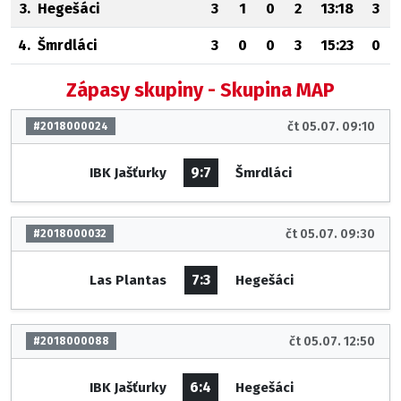
3.
Hegešáci
3
1
0
2
13:18
3
4.
Šmrdláci
3
0
0
3
15:23
0
Zápasy skupiny - Skupina MAP
čt 05.07. 09:10
#2018000024
9:7
IBK Jašťurky
Šmrdláci
čt 05.07. 09:30
#2018000032
7:3
Las Plantas
Hegešáci
čt 05.07. 12:50
#2018000088
6:4
IBK Jašťurky
Hegešáci