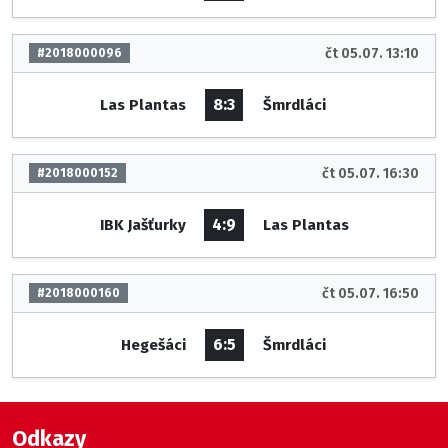
čt 05.07. 13:10
#2018000096
8:3
Las Plantas
Šmrdláci
čt 05.07. 16:30
#2018000152
4:9
IBK Jašťurky
Las Plantas
čt 05.07. 16:50
#2018000160
6:5
Hegešáci
Šmrdláci
Odkazy