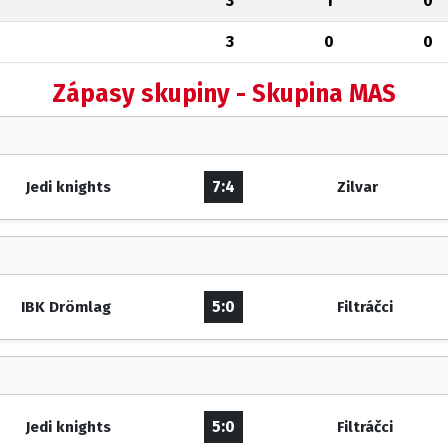
3
1
0
3
0
0
Zápasy skupiny - Skupina MAS
7:4
Jedi knights
Zilvar
5:0
IBK Drömlag
Filtráčci
5:0
Jedi knights
Filtráčci