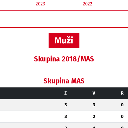
2023
2022
Muži
Skupina 2018/MAS
Skupina MAS
Z
V
R
3
3
0
3
2
0