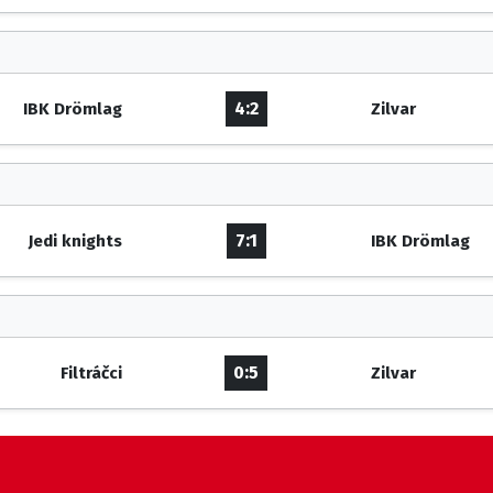
4:2
IBK Drömlag
Zilvar
7:1
Jedi knights
IBK Drömlag
0:5
Filtráčci
Zilvar