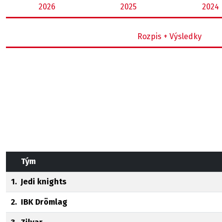
2026
2025
2024
Rozpis + Výsledky
Tým
1.
Jedi knights
2.
IBK Drömlag