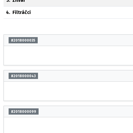
3.
Zilvar
4.
Filtráčci
#2018000035
#2018000043
#2018000099