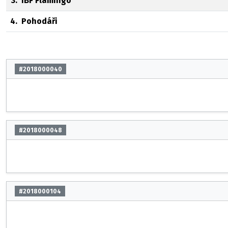
3.
IBF Flamingó
4.
Pohodáři
#2018000040
#2018000048
#2018000104