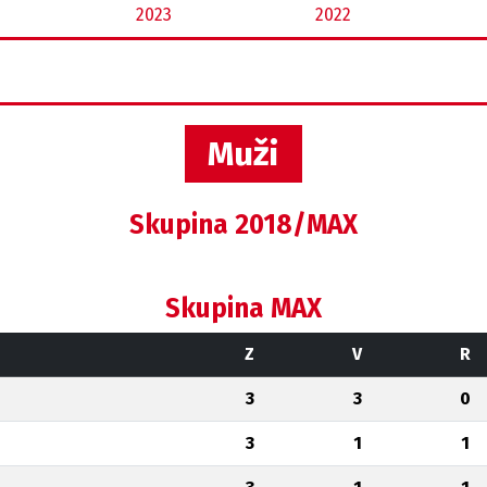
2023
2022
Muži
Skupina 2018/MAX
Skupina MAX
Z
V
R
3
3
0
3
1
1