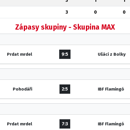
3
1
1
3
0
0
Zápasy skupiny - Skupina MAX
9:5
Prdat mrdel
Ušáci z Bolky
2:5
Pohodáři
IBF Flamingó
7:3
Prdat mrdel
IBF Flamingó