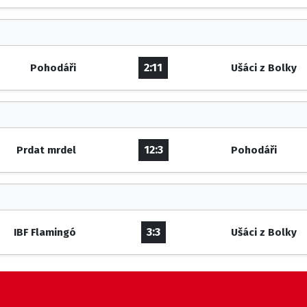
2:11
Pohodáři
Ušáci z Bolky
12:3
Prdat mrdel
Pohodáři
3:3
IBF Flamingó
Ušáci z Bolky