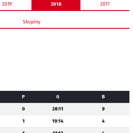
2019
2018
2017
Skupiny
P
G
B
0
28:11
9
1
19:14
4