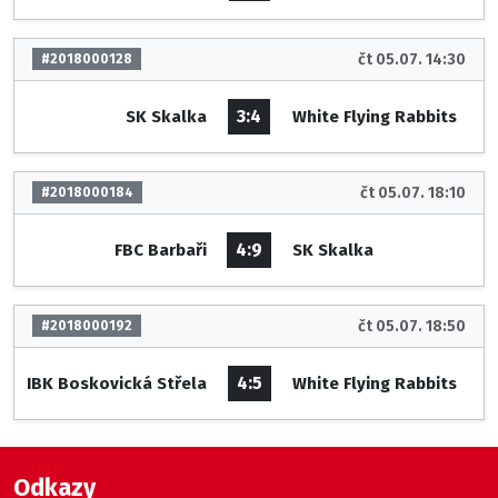
čt 05.07. 14:30
#2018000128
3:4
SK Skalka
White Flying Rabbits
čt 05.07. 18:10
#2018000184
4:9
FBC Barbaři
SK Skalka
čt 05.07. 18:50
#2018000192
4:5
IBK Boskovická Střela
White Flying Rabbits
Odkazy