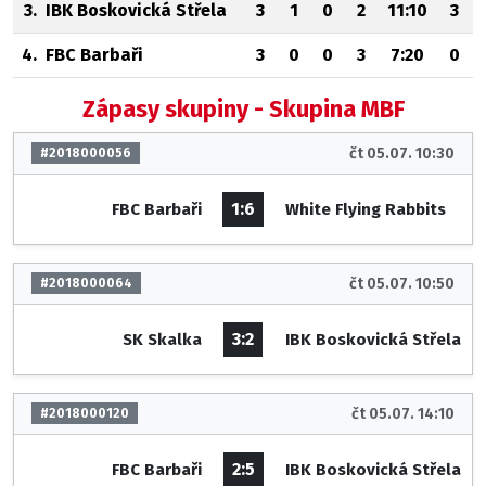
3.
IBK Boskovická Střela
3
1
0
2
11:10
3
4.
FBC Barbaři
3
0
0
3
7:20
0
Zápasy skupiny - Skupina MBF
čt 05.07. 10:30
#2018000056
1:6
FBC Barbaři
White Flying Rabbits
čt 05.07. 10:50
#2018000064
3:2
SK Skalka
IBK Boskovická Střela
čt 05.07. 14:10
#2018000120
2:5
FBC Barbaři
IBK Boskovická Střela