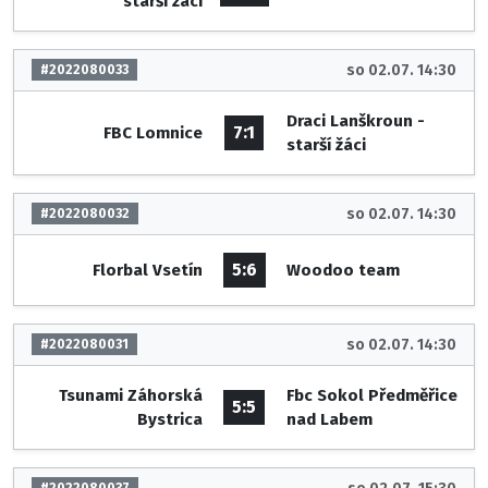
starší žáci
so 02.07. 14:30
#2022080033
Draci Lanškroun -
7:1
FBC Lomnice
starší žáci
so 02.07. 14:30
#2022080032
5:6
Florbal Vsetín
Woodoo team
so 02.07. 14:30
#2022080031
Tsunami Záhorská
Fbc Sokol Předměřice
5:5
Bystrica
nad Labem