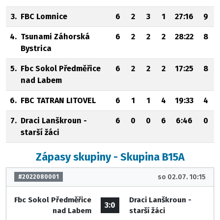
3.
FBC Lomnice
6
2
3
1
27:16
9
4.
Tsunami Záhorská
6
2
2
2
28:22
8
Bystrica
5.
Fbc Sokol Předměřice
6
2
2
2
17:25
8
nad Labem
6.
FBC TATRAN LITOVEL
6
1
1
4
19:33
4
7.
Draci Lanškroun -
6
0
0
6
6:46
0
starší žáci
Zápasy skupiny - Skupina B15A
so 02.07. 10:15
#2022080001
Fbc Sokol Předměřice
Draci Lanškroun -
3:0
nad Labem
starší žáci