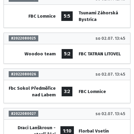
Tsunami Záhorská
5:5
FBC Lomnice
Bystrica
so 02.07. 13:45
#2022080025
5:2
Woodoo team
FBC TATRAN LITOVEL
so 02.07. 13:45
#2022080026
Fbc Sokol Předměřice
3:2
FBC Lomnice
nad Labem
so 02.07. 13:45
#2022080027
Draci Lanškroun -
1:10
Florbal Vsetín