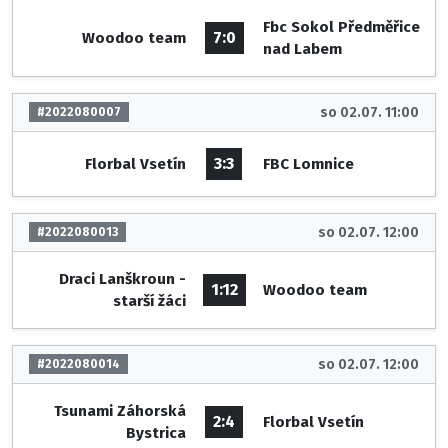
Fbc Sokol Předměřice
7:0
Woodoo team
nad Labem
so 02.07. 11:00
#2022080007
3:3
Florbal Vsetín
FBC Lomnice
so 02.07. 12:00
#2022080013
Draci Lanškroun -
1:12
Woodoo team
starší žáci
so 02.07. 12:00
#2022080014
Tsunami Záhorská
2:4
Florbal Vsetín
Bystrica