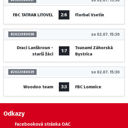
so 02.07. 15:30
#2022080037
2:6
FBC TATRAN LITOVEL
Florbal Vsetín
so 02.07. 15:30
#2022080038
Draci Lanškroun -
Tsunami Záhorská
1:7
starší žáci
Bystrica
so 02.07. 15:30
#2022080039
3:3
Woodoo team
FBC Lomnice
Odkazy
Facebooková stránka OAC