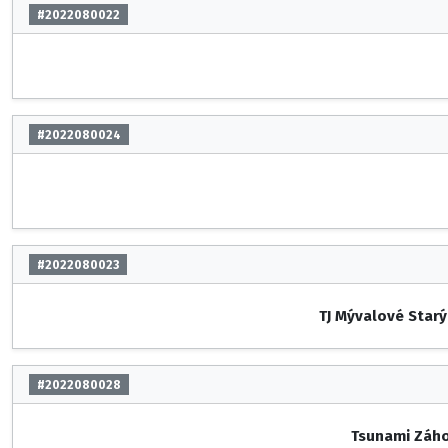
#2022080022
#2022080024
#2022080023
TJ Mývalové Starý
#2022080028
Tsunami Záho