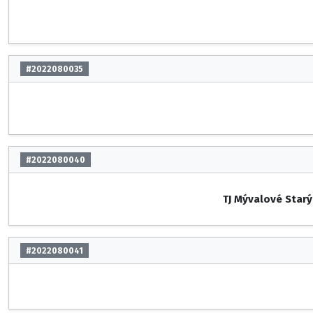
#2022080035
#2022080040
TJ Mývalové Starý
#2022080041