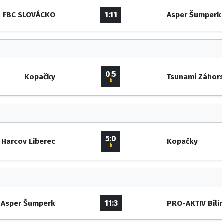
1:11
FBC SLOVÁCKO
Asper Šumperk
0:5
Kopačky
Tsunami Záhors
k
5:0
 Harcov Liberec
Kopačky
k
11:3
Asper Šumperk
PRO-AKTIV Bíli