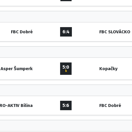
6:4
FBC Dobré
FBC SLOVÁCKO
5:0
Asper Šumperk
Kopačky
k
5:6
RO-AKTIV Bílina
FBC Dobré