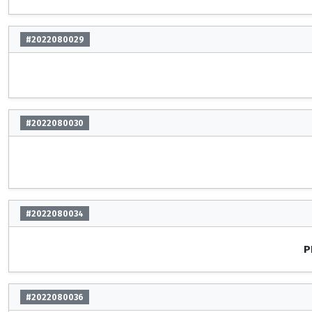
#2022080029
#2022080030
#2022080034
P
#2022080036