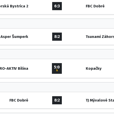
6:3
rská Bystrica 2
FBC Dobré
8:2
Asper Šumperk
Tsunami Záhors
5:0
RO-AKTIV Bílina
Kopačky
k
8:2
FBC Dobré
TJ Mývalové St