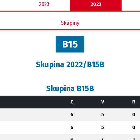
2023
2022
Skupiny
B15
Skupina 2022/B15B
Skupina B15B
Z
V
R
6
5
0
6
5
0