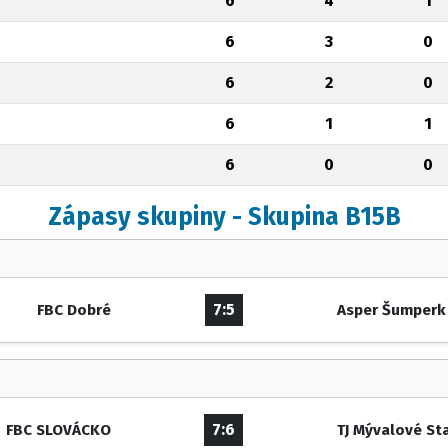
6
4
1
6
3
0
6
2
0
6
1
1
6
0
0
Zápasy skupiny - Skupina B15B
7:5
FBC Dobré
Asper Šumperk
7:6
FBC SLOVÁCKO
TJ Mývalové St