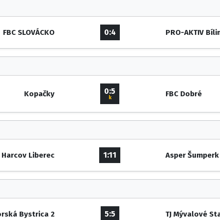
0:4
FBC SLOVÁCKO
PRO-AKTIV Bíli
0:5
Kopačky
FBC Dobré
k
1:11
 Harcov Liberec
Asper Šumperk
5:5
rská Bystrica 2
TJ Mývalové St