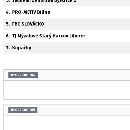
3.
Tsunami Záhorská Bystrica 2
4.
PRO-AKTIV Bílina
5.
FBC SLOVÁCKO
6.
TJ Mývalové Starý Harcov Liberec
7.
Kopačky
#2022080004
#2022080005