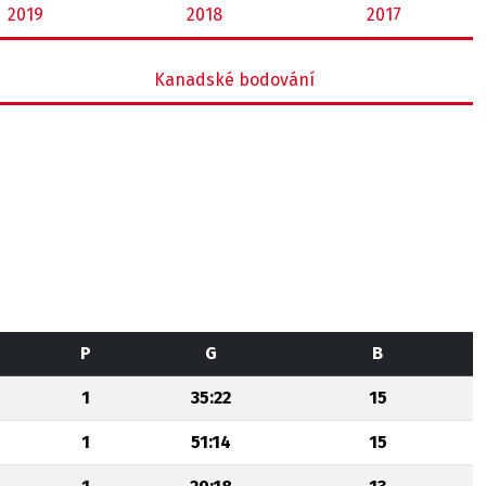
2019
2018
2017
Kanadské bodování
P
G
B
1
35:22
15
1
51:14
15