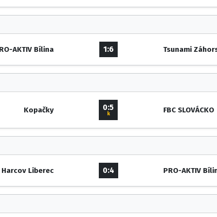
1:6
RO-AKTIV Bílina
Tsunami Záhors
0:5
Kopačky
FBC SLOVÁCKO
k
0:4
 Harcov Liberec
PRO-AKTIV Bíli