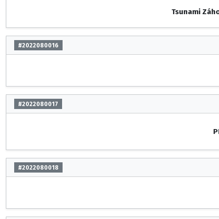
Tsunami Záho
#2022080016
#2022080017
P
#2022080018