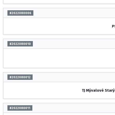
#2022080006
P
#2022080010
#2022080012
TJ Mývalové Starý
#2022080011