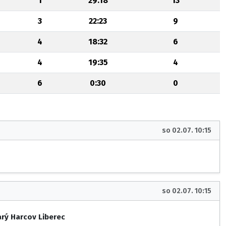
1
29:18
13
3
22:23
9
4
18:32
6
4
19:35
4
6
0:30
0
so 02.07. 10:15
so 02.07. 10:15
arý Harcov Liberec