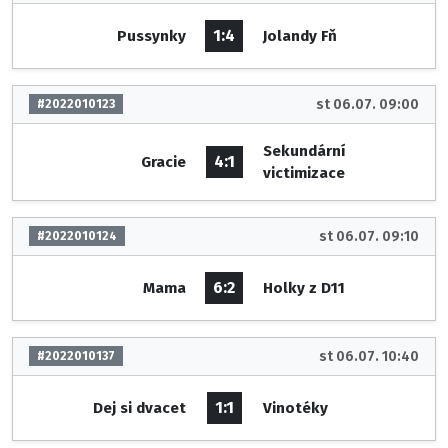
1:4
Pussynky
Jolandy Fň
st 06.07. 09:00
#2022010123
Sekundární
4:1
Gracie
victimizace
st 06.07. 09:10
#2022010124
6:2
Mama
Holky z D11
st 06.07. 10:40
#2022010137
1:1
Dej si dvacet
Vinotéky