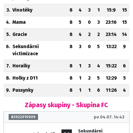
3.
Vinotéky
8
4
3
1
15:9
15
4.
Mama
8
5
0
3
23:16
15
5.
Gracie
8
4
2
2
23:14
14
6.
Sekundární
8
3
0
5
13:22
9
victimizace
7.
Horalky
8
1
3
4
15:22
6
8.
Holky z D11
8
1
2
5
12:29
5
9.
Pussynky
8
1
1
6
11:26
4
Zápasy skupiny - Skupina FC
po 04.07. 14:43
#2022010009
Sekundární