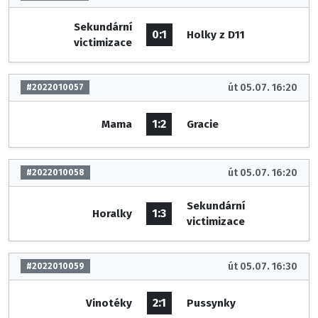
Sekundární
0:1
Holky z D11
victimizace
út 05.07. 16:20
#2022010057
1:2
Mama
Gracie
út 05.07. 16:20
#2022010058
Sekundární
1:3
Horalky
victimizace
út 05.07. 16:30
#2022010059
2:1
Vinotéky
Pussynky