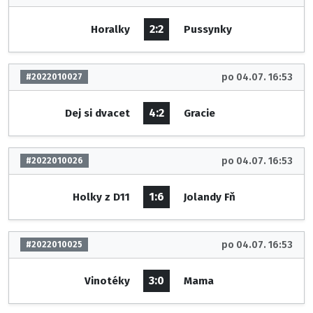
2:2
Horalky
Pussynky
po 04.07. 16:53
#2022010027
4:2
Dej si dvacet
Gracie
po 04.07. 16:53
#2022010026
1:6
Holky z D11
Jolandy Fň
po 04.07. 16:53
#2022010025
3:0
Vinotéky
Mama