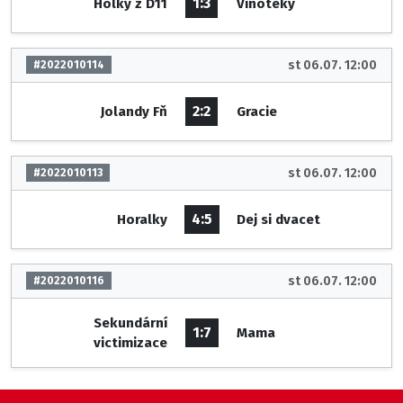
1:3
Holky z D11
Vinotéky
st 06.07. 12:00
#2022010114
2:2
Jolandy Fň
Gracie
st 06.07. 12:00
#2022010113
4:5
Horalky
Dej si dvacet
st 06.07. 12:00
#2022010116
Sekundární
1:7
Mama
victimizace