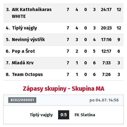
3.
AIK Kattohaikaras
7
4
0
3
24:17
12
WHITE
4.
Típlý vajgly
7
4
0
3
20:23
12
5.
Nevinný výstřik
7
3
0
4
17:16
9
6.
Pop a Šrot
7
2
0
5
12:17
6
7.
Mladá Krv
7
1
0
6
7:33
3
8.
Team Octopus
7
1
0
6
7:26
3
Zápasy skupiny - Skupina MA
po 04.07. 14:56
#2022000001
0:5
Típlý vajgly
FK Slatina