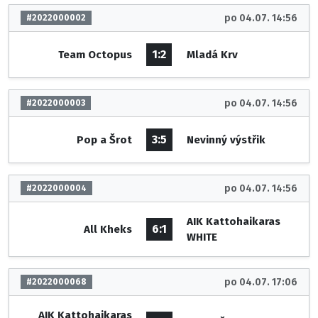
po 04.07. 14:56
#2022000002
1:2
Team Octopus
Mladá Krv
po 04.07. 14:56
#2022000003
3:5
Pop a Šrot
Nevinný výstřik
po 04.07. 14:56
#2022000004
AIK Kattohaikaras
6:1
All Kheks
WHITE
po 04.07. 17:06
#2022000068
AIK Kattohaikaras