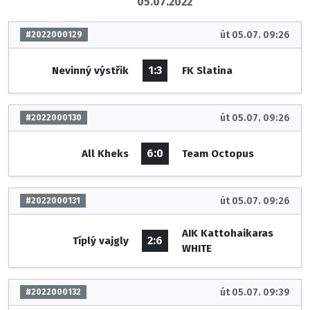
05.07.2022
út 05.07. 09:26
#2022000129
1:3
Nevinný výstřik
FK Slatina
út 05.07. 09:26
#2022000130
6:0
All Kheks
Team Octopus
út 05.07. 09:26
#2022000131
AIK Kattohaikaras
2:6
Típlý vajgly
WHITE
út 05.07. 09:39
#2022000132