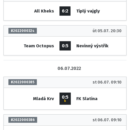
6:2
All Kheks
Típlý vajgly
út 05.07. 20:30
#2022000324
0:5
Team Octopus
Nevinný výstřik
06.07.2022
st 06.07. 09:10
#2022000385
0:5
Mladá Krv
FK Slatina
k
st 06.07. 09:10
#2022000386