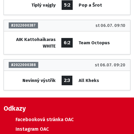
5:2
Típlý vajgly
Pop a Šrot
st 06.07. 09:10
#2022000387
AIK Kattohaikaras
6:2
Team Octopus
WHITE
st 06.07. 09:20
#2022000388
2:3
Nevinný výstřik
All Kheks
Odkazy
Facebooková stránka OAC
Instagram OAC