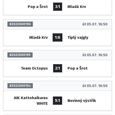
3:1
Pop a Šrot
Mladá Krv
út 05.07. 16:50
#2022000196
1:6
Mladá Krv
Típlý vajgly
út 05.07. 16:50
#2022000195
2:1
Team Octopus
Pop a Šrot
út 05.07. 16:50
#2022000194
AIK Kattohaikaras
5:1
Nevinný výstřik
WHITE