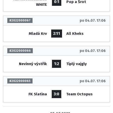
0:1
Pop a Šrot
WHITE
po 04.07. 17:06
#2022000067
2:11
Mladá Krv
All Kheks
po 04.07. 17:06
#2022000066
1:2
Nevinný výstřik
Típlý vajgly
po 04.07. 17:06
#2022000065
3:0
FK Slatina
Team Octopus