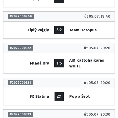
út 05.07. 18:40
#2022000260
3:2
Típlý vajgly
Team Octopus
út 05.07. 20:20
#2022000322
AIK Kattohaikaras
1:5
Mladá Krv
WHITE
út 05.07. 20:20
#2022000321
2:1
FK Slatina
Pop a Šrot
út 05.07. 20:30
#2022000323