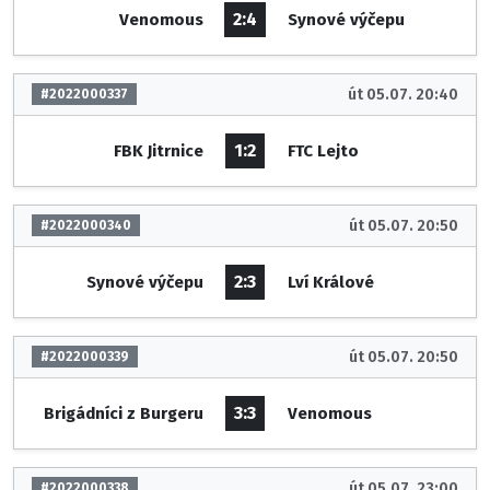
2:4
Venomous
Synové výčepu
út 05.07. 20:40
#2022000337
1:2
FBK Jitrnice
FTC Lejto
út 05.07. 20:50
#2022000340
2:3
Synové výčepu
Lví Králové
út 05.07. 20:50
#2022000339
3:3
Brigádníci z Burgeru
Venomous
út 05.07. 23:00
#2022000338