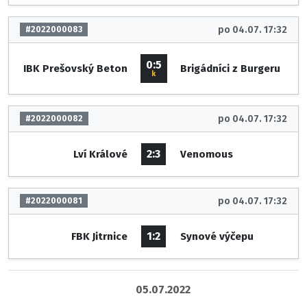
po 04.07. 17:32
#2022000083
0:5
IBK Prešovský Beton
Brigádníci z Burgeru
k
po 04.07. 17:32
#2022000082
2:3
Lví Králové
Venomous
po 04.07. 17:32
#2022000081
1:2
FBK Jitrnice
Synové výčepu
05.07.2022