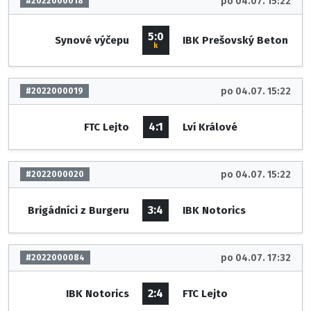
po 04.07. 15:22
#2022000018
5:0
Synové výčepu
IBK Prešovský Beton
k
po 04.07. 15:22
#2022000019
4:1
FTC Lejto
Lví Králové
po 04.07. 15:22
#2022000020
3:4
Brigádníci z Burgeru
IBK Notorics
po 04.07. 17:32
#2022000084
2:4
IBK Notorics
FTC Lejto