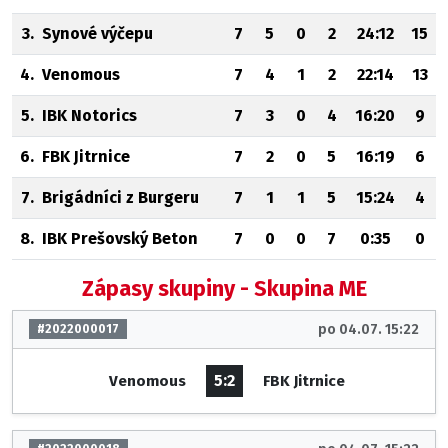
3.
Synové výčepu
7
5
0
2
24:12
15
4.
Venomous
7
4
1
2
22:14
13
5.
IBK Notorics
7
3
0
4
16:20
9
6.
FBK Jitrnice
7
2
0
5
16:19
6
7.
Brigádníci z Burgeru
7
1
1
5
15:24
4
8.
IBK Prešovský Beton
7
0
0
7
0:35
0
Zápasy skupiny - Skupina ME
po 04.07. 15:22
#2022000017
5:2
Venomous
FBK Jitrnice