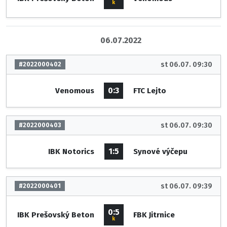
k
06.07.2022
st 06.07. 09:30
#2022000402
0:3
Venomous
FTC Lejto
st 06.07. 09:30
#2022000403
1:5
IBK Notorics
Synové výčepu
st 06.07. 09:39
#2022000401
0:5
IBK Prešovský Beton
FBK Jitrnice
k