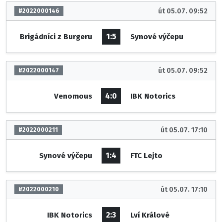
út 05.07. 09:52
#2022000146
1:5
Brigádníci z Burgeru
Synové výčepu
út 05.07. 09:52
#2022000147
4:0
Venomous
IBK Notorics
út 05.07. 17:10
#2022000211
1:4
Synové výčepu
FTC Lejto
út 05.07. 17:10
#2022000210
2:3
IBK Notorics
Lví Králové