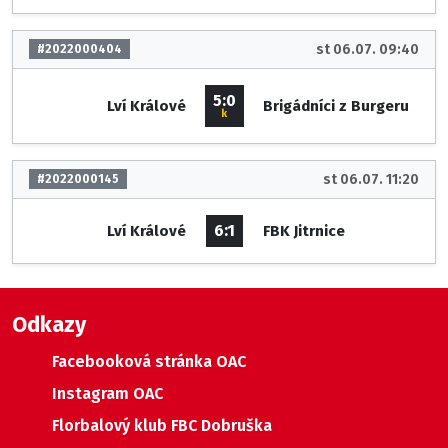
st 06.07. 09:40
#2022000404
5:0
Lví Králové
Brigádníci z Burgeru
k
st 06.07. 11:20
#2022000145
6:1
Lví Králové
FBK Jitrnice
Odkazy
Facebooková stránka OAC
Instagram OAC
Florbalový klub FBC Dobruška