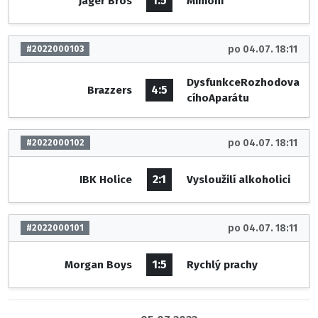
1:5
Jäger Bros
Mimoni
po 04.07. 18:11
#2022000103
DysfunkceRozhodova
4:5
Brazzers
cíhoAparátu
po 04.07. 18:11
#2022000102
2:1
IBK Holice
Vysloužilí alkoholici
po 04.07. 18:11
#2022000101
1:5
Morgan Boys
Rychlý prachy