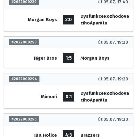
út 05.07. 17:40
#2022000229
DysfunkceRozhodova
2:0
Morgan Boys
cíhoAparátu
út 05.07. 19:20
#2022000293
1:5
Jäger Bros
Morgan Boys
út 05.07. 19:20
#2022000294
DysfunkceRozhodova
0:1
Mimoni
cíhoAparátu
út 05.07. 19:20
#2022000295
4:3
IBK Holice
Brazzers