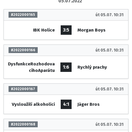
05.07.2022
út 05.07. 10:31
#2022000165
3:5
IBK Holice
Morgan Boys
út 05.07. 10:31
#2022000166
DysfunkceRozhodova
1:6
Rychlý prachy
cíhoAparátu
út 05.07. 10:31
#2022000167
4:1
Vysloužilí alkoholici
Jäger Bros
út 05.07. 10:31
#2022000168