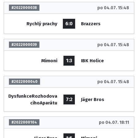
po 04.07. 15:48
#2022000038
6:0
Rychlý prachy
Brazzers
po 04.07. 15:48
#2022000039
1:3
Mimoni
IBK Holice
po 04.07. 15:48
#2022000040
DysfunkceRozhodova
7:2
Jäger Bros
cíhoAparátu
po 04.07. 18:11
#2022000104