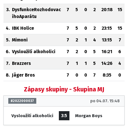
3.
DysfunkceRozhodovac
7
5
0
2
20:18
15
íhoAparátu
4.
IBK Holice
7
5
0
2
23:15
15
5.
Mimoni
7
2
1
4
13:15
7
6.
Vysloužilí alkoholici
7
2
0
5
16:21
6
7.
Brazzers
7
1
1
5
14:26
4
8.
Jäger Bros
7
0
0
7
8:35
0
Zápasy skupiny - Skupina MJ
po 04.07. 15:48
#2022000037
3:5
Vysloužilí alkoholici
Morgan Boys