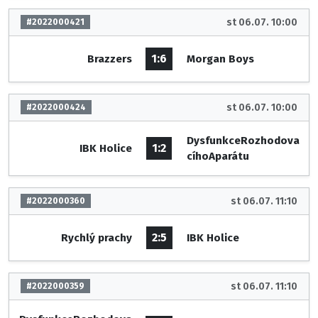
st 06.07. 10:00
#2022000421
1:6
Brazzers
Morgan Boys
st 06.07. 10:00
#2022000424
DysfunkceRozhodova
1:2
IBK Holice
cíhoAparátu
st 06.07. 11:10
#2022000360
2:5
Rychlý prachy
IBK Holice
st 06.07. 11:10
#2022000359