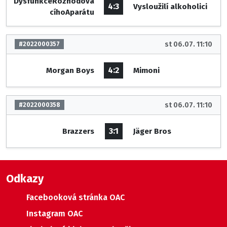
DysfunkceRozhodova
4:3
Vysloužilí alkoholici
cíhoAparátu
st 06.07. 11:10
#2022000357
4:2
Morgan Boys
Mimoni
st 06.07. 11:10
#2022000358
3:1
Brazzers
Jäger Bros
Odkazy
Facebooková stránka OAC
Instagram OAC